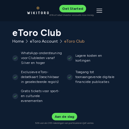
Get Started
Toggle navigat
61% of retail investor accounts lose money
eToro Club
Home
eToro Account
eToro Club
WhatsApp-ondersteuning
Lagere kosten en
voor Clubleden vanaf
kortingen
Silver en hoger
Exclusieve eToro-
Toegang tot
debetkaart (beschikbaar
toonaangevende digitale
in geselecteerde regio’s)
financiële publicaties
Gratis tickets voor sport-
en culturele
evenementen
Aan de slag
52% van de CFD-rekeningen van particulieren lijdt verlies.