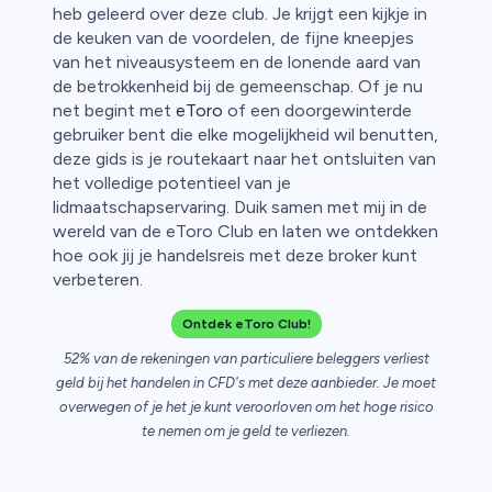
heb geleerd over deze club. Je krijgt een kijkje in
de keuken van de voordelen, de fijne kneepjes
van het niveausysteem en de lonende aard van
ica
de betrokkenheid bij de gemeenschap. Of je nu
net begint met
eToro
of een doorgewinterde
n van
gebruiker bent die elke mogelijkheid wil benutten,
deze gids is je routekaart naar het ontsluiten van
het volledige potentieel van je
lidmaatschapservaring. Duik samen met mij in de
wereld van de eToro Club en laten we ontdekken
hoe ook jij je handelsreis met deze broker kunt
verbeteren.
Ontdek eToro Club!
52% van de rekeningen van particuliere beleggers verliest
geld bij het handelen in CFD's met deze aanbieder. Je moet
overwegen of je het je kunt veroorloven om het hoge risico
te nemen om je geld te verliezen.