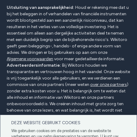
Uitsluiting van aansprakelijkheid:
Houd er rekening mee dat u
bij het beleggen in of verhandelen van financiële instrumenten
wordt blootgesteld aan een aanzienlijk risiconiveau, dat kan
resulteren in het verlies van uw volledige investering. Het is
essentieel om alleen aan dergelijke activiteiten deel te nemen
met een duidelijk begrip van de bijbehorende risico's. Wikitoro
geeft geen beleggings-, handels- of enige andere vorm van
advies. We dringen er bij gebruikers op aan om onze
Algemene voorwaarden
voor meer gedetailleerde informatie.
Adverteerdersinformatie:
Bij Wikitoro houden we
transparantie en vertrouwen hoog in het vaandel. Onze website
is vrij toegankelijk voor alle gebruikers, en we verdienen een
commissie van onze partners (meer weten
over onze partners
)
zonder extra kosten voor u. Het is belangrijk om te weten dat
alle inhoud en informatie van Wikitoro en onze partners
onbevooroordeeld is. We creëren inhoud met grote zorg ten
behoeve van onze lezers, en wat belangrijk is, het wordt niet
beïnvloed door enige compensatieovereenkomsten met onze
DEZE WEBSITE GEBRUIKT COOKIES
partners.
We gebruiken cookies om de prestaties van de website te
verbeteren en uw gebruikerservaring te vergroten. U kunt uw