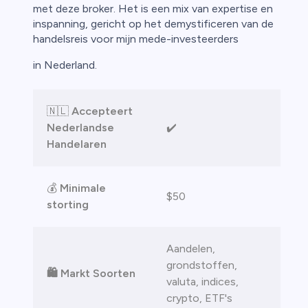
ica
met deze broker. Het is een mix van expertise en
inspanning, gericht op het demystificeren van de
n van
handelsreis voor mijn mede-investeerders
in Nederland.
🇳🇱
Accepteert
Nederlandse
✔️
Handelaren
💰
Minimale
$50
storting
Aandelen,
grondstoffen,
🛍️ Markt Soorten
valuta, indices,
crypto, ETF's