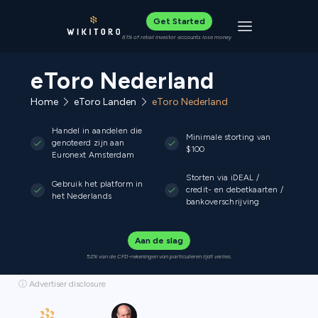
Get Started
Toggle navigat
61% of retail investor accounts lose money
eToro Nederland
Home
eToro Landen
eToro Nederland
Handel in aandelen die
Minimale storting van
genoteerd zijn aan
$100
Euronext Amsterdam
Storten via iDEAL /
Gebruik het platform in
credit- en debetkaarten /
het Nederlands
bankoverschrijving
Aan de slag
52% van de CFD-rekeningen van particulieren lijdt verlies.
ⓘ Advertiser disclosure