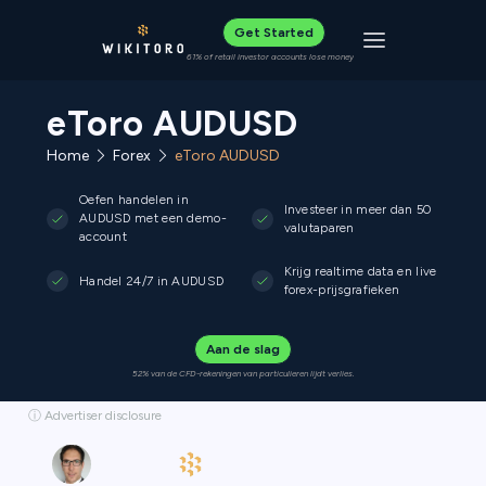
Get Started
Toggle navigat
61% of retail investor accounts lose money
eToro AUDUSD
Home
Forex
eToro AUDUSD
Oefen handelen in
Investeer in meer dan 50
AUDUSD met een demo-
valutaparen
account
Krijg realtime data en live
Handel 24/7 in AUDUSD
forex-prijsgrafieken
Aan de slag
52% van de CFD-rekeningen van particulieren lijdt verlies.
ⓘ Advertiser disclosure