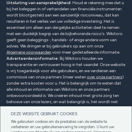
Uitsluiting van aansprakelijkheid:
Houd er rekening mee dat u
bij het beleggen in of verhandelen van financiële instrumenten
wordt blootgesteld aan een aanzienlijk risiconiveau, dat kan
resulteren in het verlies van uw volledige investering. Het is
essentieel om alleen aan dergelijke activiteiten deel te nemen
met een duidelijk begrip van de bijbehorende risico's. Wikitoro
geeft geen beleggings-, handels- of enige andere vorm van
advies. We dringen er bij gebruikers op aan om onze
Algemene voorwaarden
voor meer gedetailleerde informatie.
Adverteerdersinformatie:
Bij Wikitoro houden we
transparantie en vertrouwen hoog in het vaandel. Onze website
is vrij toegankelijk voor alle gebruikers, en we verdienen een
commissie van onze partners (meer weten
over onze partners
)
zonder extra kosten voor u. Het is belangrijk om te weten dat
alle inhoud en informatie van Wikitoro en onze partners
onbevooroordeeld is. We creëren inhoud met grote zorg ten
behoeve van onze lezers, en wat belangrijk is, het wordt niet
beïnvloed door enige compensatieovereenkomsten met onze
DEZE WEBSITE GEBRUIKT COOKIES
partners.
We gebruiken cookies om de prestaties van de website te
verbeteren en uw gebruikerservaring te vergroten. U kunt uw