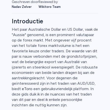
Reviewed by
Geschreven door
Wikitoro Team
Nadav Zelver
Introductie
Het paar Australische Dollar en US Dollar, vaak de
"Aussie" genoemd, is een prominent valutapaar
fen
op de forex markt. Met ongeveer vijf procent
van het totale forex marktvolume is het een
favoriete keuze onder traders. De waarde van dit
pair is nauw verbonden met de grondstofprijzen,
wat de belangrijke export van Australië van
ijzererts en steenkool weerspiegelt. De robuuste
economieën van beide landen dragen bij aan de
aantrekkingskracht. Voor degenen die
geïnteresseerd zijn in het traden van AUD/USD,
biedt
eToro
een gebruiksvriendelijk platform. In
deze gids duik ik in de nuances van het traden
van dit pair en deel ik enkele persoonlijke
inzichten die nuttig kunnen zijn.