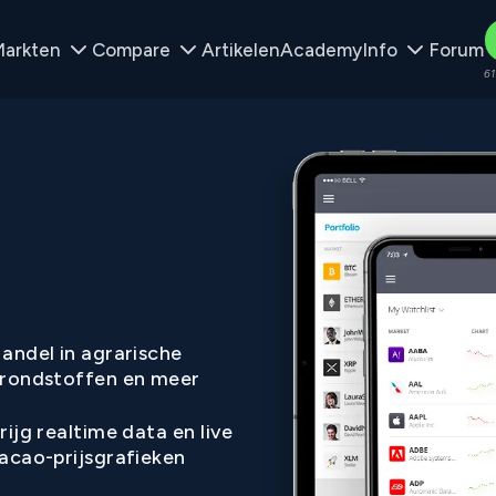
arkten
Compare
Artikelen
Academy
Info
Forum
61
andel in agrarische
rondstoffen en meer
rijg realtime data en live
acao-prijsgrafieken