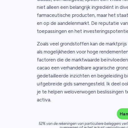
niet alleen een belangrijk ingrediënt in di
farmaceutische producten, maar het staat
en op de aandelenmarkt. De reputatie van
toepassingen en het investeringspotentie
Zoals veel grondstoffen kan de marktprijs 
als mogelijkheden voor hoge rendementen bi
factoren die de marktwaarde beïnvloeden.
cacao een verhandelbare agrarische gron
gedetailleerde inzichten en begeleiding b
uitgebreide gids samengesteld. Ik deel oo
je te helpen weloverwogen beslissingen te
activa.
Han
52% van de rekeningen van particuliere beleggers verl
overwegen of je het je kunt veroorloven o