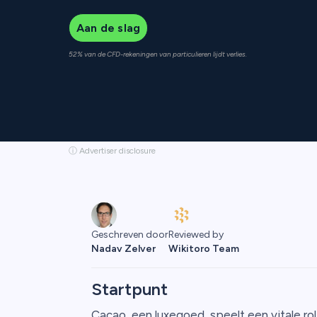
Aan de slag
52% van de CFD-rekeningen van particulieren lijdt verlies.
ⓘ Advertiser disclosure
Reviewed by
Geschreven door
Wikitoro Team
Nadav Zelver
Startpunt
Cacao, een luxegoed, speelt een vitale rol