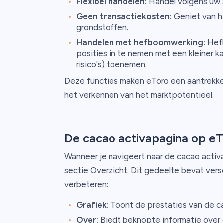
Flexibel handelen:
Handel volgens uw 
Geen transactiekosten:
Geniet van h
grondstoffen.
Handelen met hefboomwerking:
Hefb
posities in te nemen met een kleiner k
risico's) toenemen.
Deze functies maken eToro een aantrekkel
het verkennen van het marktpotentieel.
De cacao activapagina op eT
Wanneer je navigeert naar de cacao activ
sectie Overzicht. Dit gedeelte bevat vers
verbeteren:
Grafiek:
Toont de prestaties van de cac
Over:
Biedt beknopte informatie over 