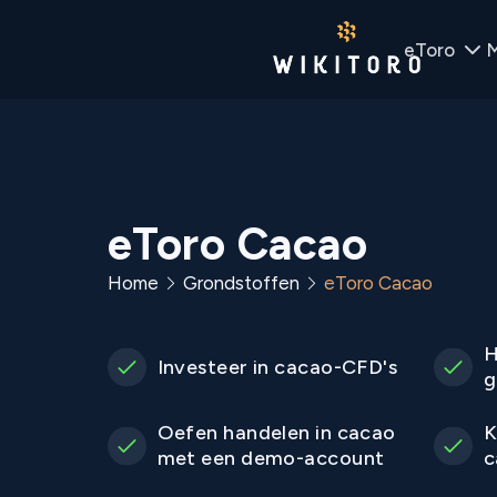
eToro
M
eToro Cacao
Home
Grondstoffen
eToro Cacao
H
Investeer in cacao-CFD's
g
Oefen handelen in cacao
K
met een demo-account
c