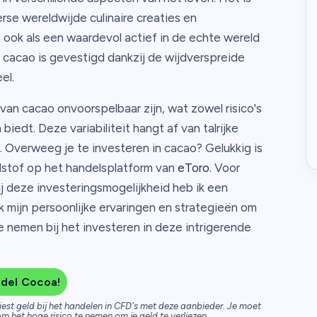
verse wereldwijde culinaire creaties en
 ook als een waardevol actief in de echte wereld
 cacao is gevestigd dankzij de wijdverspreide
el.
van cacao onvoorspelbaar zijn, wat zowel risico's
edt. Deze variabiliteit hangt af van talrijke
 Overweeg je te investeren in cacao? Gelukkig is
dstof op het handelsplatform van
eToro
. Voor
ij deze investeringsmogelijkheid heb ik een
k mijn persoonlijke ervaringen en strategieën om
 nemen bij het investeren in deze intrigerende
del Cocoa!
iest geld bij het handelen in CFD's met deze aanbieder. Je moet
m het hoge risico te nemen om je geld te verliezen.