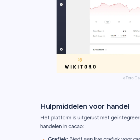
eToro Ca
Hulpmiddelen voor handel
Het platform is uitgerust met geïntegreerd
handelen in cacao:
Grafiek:
Biedt een live grafiek voor c