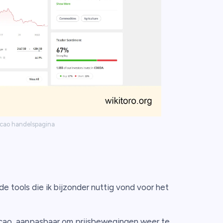
cao handelspagina
e tools die ik bijzonder nuttig vond voor het
acao, aanpasbaar om prijsbewegingen weer te