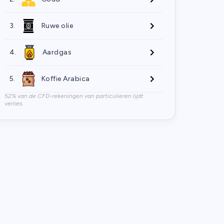
3.
Ruwe olie
4.
Aardgas
5.
Koffie Arabica
52% van de CFD-rekeningen van particulieren lijdt
verlies.