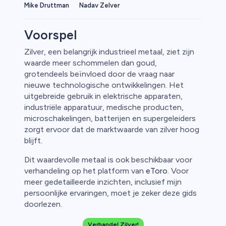
Mike Druttman
Nadav Zelver
Voorspel
Zilver, een belangrijk industrieel metaal, ziet zijn
waarde meer schommelen dan goud,
rypto
grotendeels beïnvloed door de vraag naar
nieuwe technologische ontwikkelingen. Het
uitgebreide gebruik in elektrische apparaten,
industriële apparatuur, medische producten,
microschakelingen, batterijen en supergeleiders
zorgt ervoor dat de marktwaarde van zilver hoog
blijft.
Dit waardevolle metaal is ook beschikbaar voor
verhandeling op het platform van
eToro
. Voor
meer gedetailleerde inzichten, inclusief mijn
persoonlijke ervaringen, moet je zeker deze gids
doorlezen.
ica
Verhandel Zilver!