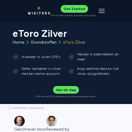
Get Started
Toggle navigat
61% of retail investor accounts lose money
eToro Zilver
Home
Grondstoffen
eToro Zilver
Handel in edelmetalen en
Investeer in zilver-CFD's
meer
Oefen handelen in zilver
Krijg realtime data en live
met een demo-account
zilver-prijsgrafieken
Aan de slag
52% van de CFD-rekeningen van particulieren lijdt verlies.
ⓘ Advertiser disclosure
Geschreven door
Reviewed by