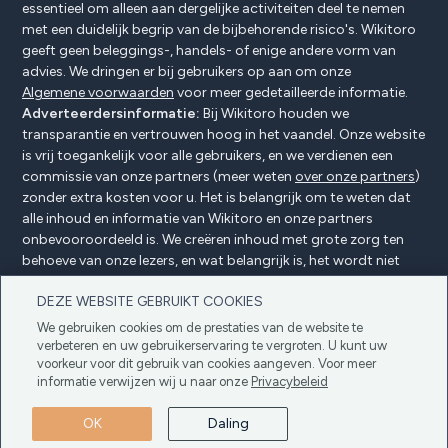
essentieel om alleen aan dergelijke activiteiten deel te nemen
met een duidelijk begrip van de bijbehorende risico's. Wikitoro
geeft geen beleggings-, handels- of enige andere vorm van
advies. We dringen er bij gebruikers op aan om onze
Algemene voorwaarden
voor meer gedetailleerde informatie.
Adverteerdersinformatie:
Bij Wikitoro houden we
transparantie en vertrouwen hoog in het vaandel. Onze website
is vrij toegankelijk voor alle gebruikers, en we verdienen een
commissie van onze partners (meer weten
over onze partners
)
zonder extra kosten voor u. Het is belangrijk om te weten dat
alle inhoud en informatie van Wikitoro en onze partners
onbevooroordeeld is. We creëren inhoud met grote zorg ten
behoeve van onze lezers, en wat belangrijk is, het wordt niet
beïnvloed door enige compensatieovereenkomsten met onze
DEZE WEBSITE GEBRUIKT COOKIES
partners.
We gebruiken cookies om de prestaties van de website te
verbeteren en uw gebruikerservaring te vergroten. U kunt uw
voorkeur voor dit gebruik van cookies aangeven. Voor meer
Adverteerders Openbaarmaking
Privacybeleid
informatie verwijzen wij u naar onze
Privacybeleid
Cookiebeleid
Algemene voorwaarden
OK
Daling
Copyright © 2025 Wikitoro Alle rechten