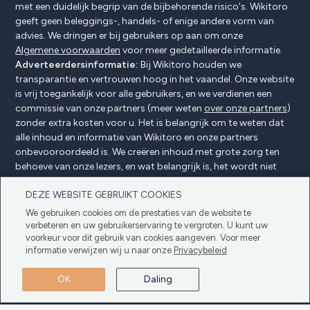
met een duidelijk begrip van de bijbehorende risico's. Wikitoro
geeft geen beleggings-, handels- of enige andere vorm van
advies. We dringen er bij gebruikers op aan om onze
Algemene voorwaarden
voor meer gedetailleerde informatie.
Adverteerdersinformatie:
Bij Wikitoro houden we
transparantie en vertrouwen hoog in het vaandel. Onze website
is vrij toegankelijk voor alle gebruikers, en we verdienen een
commissie van onze partners (meer weten
over onze partners
)
zonder extra kosten voor u. Het is belangrijk om te weten dat
alle inhoud en informatie van Wikitoro en onze partners
onbevooroordeeld is. We creëren inhoud met grote zorg ten
behoeve van onze lezers, en wat belangrijk is, het wordt niet
beïnvloed door enige compensatieovereenkomsten met onze
DEZE WEBSITE GEBRUIKT COOKIES
partners.
We gebruiken cookies om de prestaties van de website te
verbeteren en uw gebruikerservaring te vergroten. U kunt uw
voorkeur voor dit gebruik van cookies aangeven. Voor meer
Adverteerders Openbaarmaking
Privacybeleid
informatie verwijzen wij u naar onze
Privacybeleid
Cookiebeleid
Algemene voorwaarden
OK
Daling
Copyright © 2025 Wikitoro Alle rechten
voorbehouden