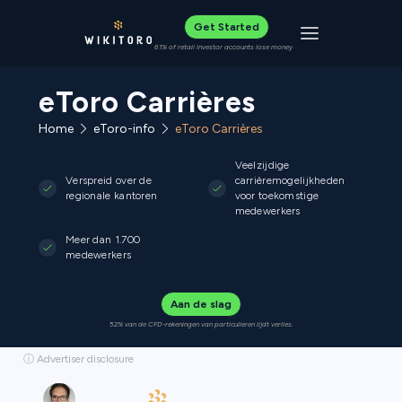
Get Started
Toggle navigat
61% of retail investor accounts lose money
eToro Carrières
Home
eToro-info
eToro Carrières
Veelzijdige
Verspreid over de
carrièremogelijkheden
regionale kantoren
voor toekomstige
medewerkers
Meer dan 1.700
medewerkers
Aan de slag
52% van de CFD-rekeningen van particulieren lijdt verlies.
ⓘ Advertiser disclosure