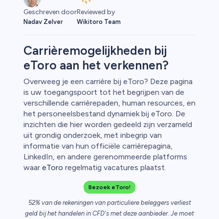
Reviewed by
Geschreven door
Wikitoro Team
Nadav Zelver
Carrièremogelijkheden bij
eToro aan het verkennen?
rypto
Overweeg je een carrière bij eToro? Deze pagina
is uw toegangspoort tot het begrijpen van de
verschillende carrièrepaden, human resources, en
het personeelsbestand dynamiek bij eToro. De
inzichten die hier worden gedeeld zijn verzameld
uit grondig onderzoek, met inbegrip van
informatie van hun officiële carrièrepagina,
LinkedIn, en andere gerenommeerde platforms
waar
eToro
regelmatig vacatures plaatst.
Bezoek eToro!
52% van de rekeningen van particuliere beleggers verliest
geld bij het handelen in CFD's met deze aanbieder. Je moet