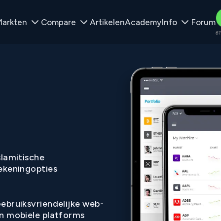
arkten
Compare
Artikelen
Academy
Info
Forum
61
slamitische
ekeningopties
ebruiksvriendelijke web-
n mobiele platforms