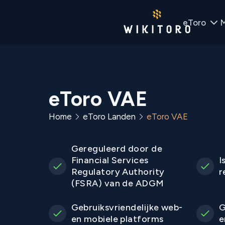
eToro
M
eToro VAE
Home
eToro Landen
eToro VAE
Gereguleerd door de
Financial Services
I
Regulatory Authority
r
(FSRA) van de ADGM
Gebruiksvriendelijke web-
G
en mobiele platforms
e