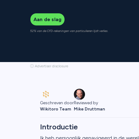
Aan de slag
52% van de CFD-rekeningen van particulieren lijdt verlies.
ⓘ Advertiser disclosure
Geschreven door
Reviewed by
Wikitoro Team
Mike Druttman
Introductie
Ik heb persoonlijk genavigeerd in de werel