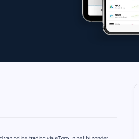
d van online trading via
eToro
, in het bijzonder