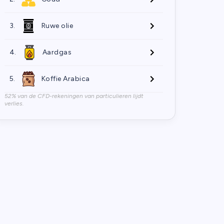
3.
Ruwe olie
4.
Aardgas
5.
Koffie Arabica
52% van de CFD-rekeningen van particulieren lijdt
verlies.