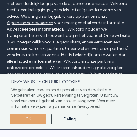
met een duidelijk begrip van de bijbehorende risico's. Wikitoro
geeft geen beleggings-, handels- of enige andere vorm van
advies. We dringen er bij gebruikers op aan om onze
Algemene voorwaarden
voor meer gedetailleerde informatie.
Adverteerdersinformatie:
Bij Wikitoro houden we
transparantie en vertrouwen hoog in het vaandel. Onze website
is vrij toegankelijk voor alle gebruikers, en we verdienen een
commissie van onze partners (meer weten
over onze partners
)
zonder extra kosten voor u. Het is belangrijk om te weten dat
alle inhoud en informatie van Wikitoro en onze partners
onbevooroordeeld is. We creëren inhoud met grote zorg ten
behoeve van onze lezers, en wat belangrijk is, het wordt niet
beïnvloed door enige compensatieovereenkomsten met onze
DEZE WEBSITE GEBRUIKT COOKIES
partners.
We gebruiken cookies om de prestaties van de website te
verbeteren en uw gebruikerservaring te vergroten. U kunt uw
voorkeur voor dit gebruik van cookies aangeven. Voor meer
informatie verwijzen wij u naar onze
Privacybeleid
Adverteerders Openbaarmaking
Privacybeleid
Cookiebeleid
Algemene voorwaarden
OK
Daling
Copyright © 2025 Wikitoro Alle rechten
voorbehouden