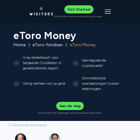
Get Started
Toggle navigat
61% of retail investor accounts lose money
eToro Money
Home
eToro-fondsen
eToro Money
Visa-debetkaart voor
Geïntegreerde
bepaalde Clubleden in
cryptowallet
geselecteerde regio’s
Onmiddellijke
Veilig beheer van je geld
overboekingen tussen
rekeningen
Aan de slag
52% van de CFD-rekeningen van particulieren lijdt verlies.
ⓘ Advertiser disclosure