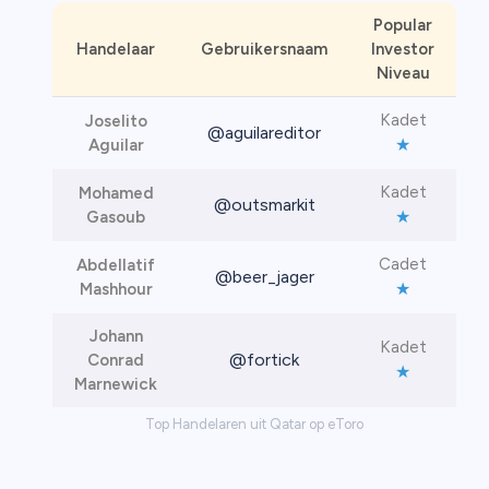
Popular
Handelaar
Gebruikersnaam
Investor
Niveau
Kadet
Joselito
@aguilareditor
★
Aguilar
Kadet
Mohamed
@outsmarkit
★
Gasoub
Cadet
Abdellatif
@beer_jager
★
Mashhour
Johann
Kadet
@fortick
Conrad
★
Marnewick
Top Handelaren uit Qatar op eToro