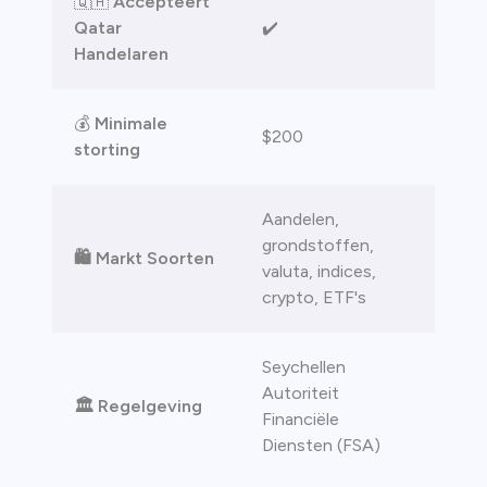
🇶🇦
Accepteert
Qatar
✔️
Handelaren
💰
Minimale
$200
storting
Aandelen,
grondstoffen,
🛍️ Markt Soorten
valuta, indices,
crypto, ETF's
Seychellen
Autoriteit
🏛️ Regelgeving
Financiële
Diensten (FSA)