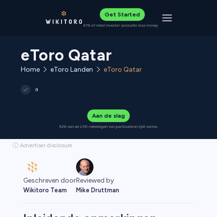
Get Started
Toggle navigat
61% of retail investor accounts lose money
eToro Qatar
Home
eToro Landen
eToro Qatar
a
Aan de slag
52% van de CFD-rekeningen van particulieren lijdt verlies.
ⓘ Advertiser disclosure
Geschreven door
Reviewed by
Wikitoro Team
Mike Druttman