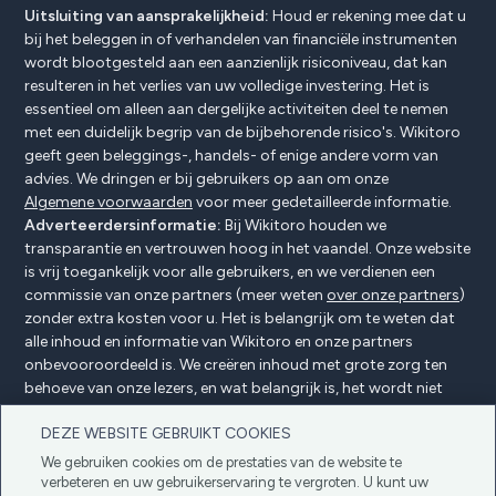
Uitsluiting van aansprakelijkheid:
Houd er rekening mee dat u
bij het beleggen in of verhandelen van financiële instrumenten
wordt blootgesteld aan een aanzienlijk risiconiveau, dat kan
resulteren in het verlies van uw volledige investering. Het is
essentieel om alleen aan dergelijke activiteiten deel te nemen
met een duidelijk begrip van de bijbehorende risico's. Wikitoro
geeft geen beleggings-, handels- of enige andere vorm van
advies. We dringen er bij gebruikers op aan om onze
Algemene voorwaarden
voor meer gedetailleerde informatie.
Adverteerdersinformatie:
Bij Wikitoro houden we
transparantie en vertrouwen hoog in het vaandel. Onze website
is vrij toegankelijk voor alle gebruikers, en we verdienen een
commissie van onze partners (meer weten
over onze partners
)
zonder extra kosten voor u. Het is belangrijk om te weten dat
alle inhoud en informatie van Wikitoro en onze partners
onbevooroordeeld is. We creëren inhoud met grote zorg ten
behoeve van onze lezers, en wat belangrijk is, het wordt niet
beïnvloed door enige compensatieovereenkomsten met onze
DEZE WEBSITE GEBRUIKT COOKIES
partners.
We gebruiken cookies om de prestaties van de website te
verbeteren en uw gebruikerservaring te vergroten. U kunt uw