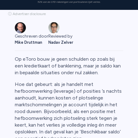
52% van de CFD-rekeningen van particulieren lijdt verlies.
ⓘ Advertiser disclosure
Geschreven door
Reviewed by
Mike Druttman
Nadav Zelver
Op eToro bouw je geen schulden op zoals bij
een kredietkaart of banklening, maar je saldo kan
in bepaalde situaties onder nul zakken.
rypto
Hoe dat gebeurt: als je handelt met
hefboomwerking (leverage) of posities ’s nachts
aanhoudt, kunnen kosten of plotselinge
marktschommelingen je account tijdelijk in het
rood duwen. Bijvoorbeeld, als een positie met
hefboomwerking zich plotseling sterk tegen je
keert, kan het verlies je volledige inleg én meer
opslokken. In dat geval kan je ‘Beschikbaar saldo’