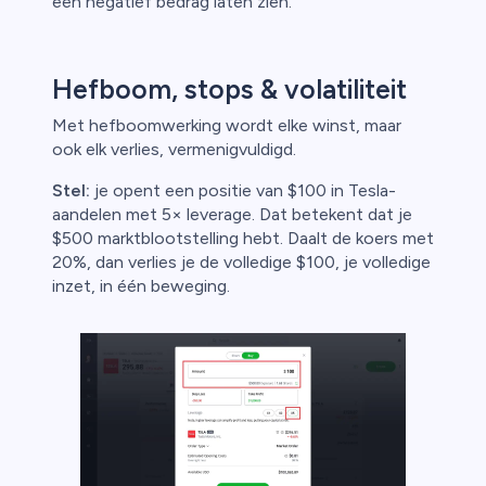
een negatief bedrag laten zien.
Hefboom, stops & volatiliteit
ica
Met hefboomwerking wordt elke winst, maar
ook elk verlies, vermenigvuldigd.
n van
Stel:
je opent een positie van $100 in Tesla-
aandelen met 5× leverage. Dat betekent dat je
$500 marktblootstelling hebt. Daalt de koers met
20%, dan verlies je de volledige $100, je volledige
inzet, in één beweging.