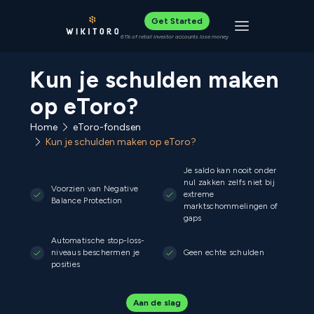
Get Started
Toggle navigat
61% of retail investor accounts lose money
Kun je schulden maken
op eToro?
Home
eToro-fondsen
Kun je schulden maken op eToro?
Je saldo kan nooit onder
nul zakken zelfs niet bij
Voorzien van Negative
extreme
Balance Protection
marktschommelingen of
gaps
Automatische stop-loss-
niveaus beschermen je
Geen echte schulden
posities
Aan de slag