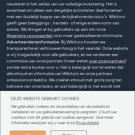
resulteren in het verlies van uw volledige investering. Het is
essentieel om alleen aan dergelijke activiteiten deel te nemen
met een duidelijk begrip van de bijbehorende risico's. Wikitoro
geeft geen beleggings-, handels- of enige andere vorm van
advies. We dringen er bij gebruikers op aan om onze
Algemene voorwaarden
voor meer gedetailleerde informatie.
Adverteerdersinformatie:
Bij Wikitoro houden we
transparantie en vertrouwen hoog in het vaandel. Onze website
is vrij toegankelijk voor alle gebruikers, en we verdienen een
commissie van onze partners (meer weten
over onze partners
)
zonder extra kosten voor u. Het is belangrijk om te weten dat
alle inhoud en informatie van Wikitoro en onze partners
onbevooroordeeld is. We creëren inhoud met grote zorg ten
behoeve van onze lezers, en wat belangrijk is, het wordt niet
beïnvloed door enige compensatieovereenkomsten met onze
DEZE WEBSITE GEBRUIKT COOKIES
partners.
We gebruiken cookies om de prestaties van de website te
verbeteren en uw gebruikerservaring te vergroten. U kunt uw
voorkeur voor dit gebruik van cookies aangeven. Voor meer
Adverteerders Openbaarmaking
Privacybeleid
informatie verwijzen wij u naar onze
Privacybeleid
Cookiebeleid
Algemene voorwaarden