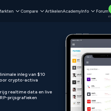
arkten
Compare
Artikelen
Academy
Info
Forum
61
inimale inleg van $10
oor crypto-activa
rijg realtime data en live
RP-prijsgrafieken