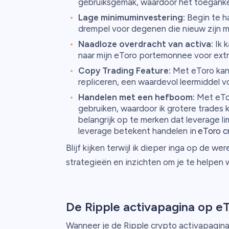
gebruiksgemak, waardoor het toegankeli
Lage minimuminvestering:
Begin te h
drempel voor degenen die nieuw zijn m
Naadloze overdracht van activa:
Ik k
naar mijn eToro portemonnee voor extra 
Copy Trading Feature:
Met eToro kan 
repliceren, een waardevol leermiddel v
Handelen met een hefboom:
Met eTor
gebruiken, waardoor ik grotere trades k
belangrijk op te merken dat leverage li
leverage betekent handelen in
eToro c
Blijf kijken terwijl ik dieper inga op de we
strategieën en inzichten om je te helpen
De Ripple activapagina op e
Wanneer je de Ripple crypto activapagina