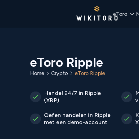
eToro
M
eToro Ripple
Home
Crypto
eToro Ripple
Handel 24/7 in Ripple
M
(XRP)
v
Oefen handelen in Ripple
K
met een demo-account
X