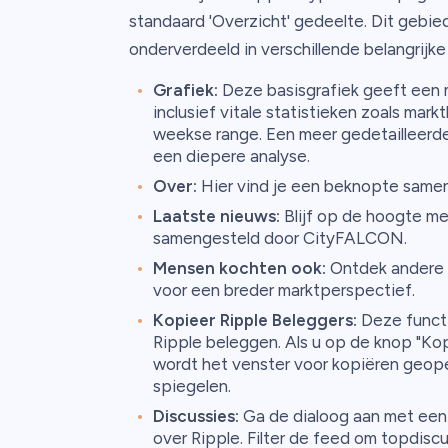
standaard 'Overzicht' gedeelte. Dit gebie
onderverdeeld in verschillende belangrijk
Grafiek:
Deze basisgrafiek geeft een 
inclusief vitale statistieken zoals mark
weekse range. Een meer gedetailleerde
een diepere analyse.
Over:
Hier vind je een beknopte samenv
Laatste nieuws:
Blijf op de hoogte me
samengesteld door CityFALCON.
Mensen kochten ook:
Ontdek andere p
voor een breder marktperspectief.
Kopieer Ripple Beleggers:
Deze functi
Ripple beleggen. Als u op de knop "Kop
wordt het venster voor kopiëren geope
spiegelen.
Discussies:
Ga de dialoog aan met een
over Ripple. Filter de feed om topdiscu