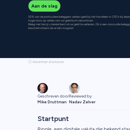
Aan de slag
52% van de particuliere beleggers verliest geld bij het handelen in CFD's bij de
hoge risico op verlies van uw geld kunt veroorloven.
Beleg niet tenzij u bereid bent al uw geld te verliezen. Dit is een risicovolle bele
beschermd bent als er iets misgaat.
ⓘ Advertiser disclosure
Geschreven door
Reviewed by
Mike Druttman
Nadav Zelver
Startpunt
Ripple, een digitale valuta die bekend staa