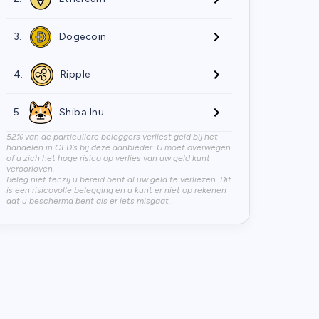
3.
Dogecoin
4.
Ripple
5.
Shiba Inu
52% van de particuliere beleggers verliest geld bij het
handelen in CFD's bij deze aanbieder. U moet overwegen
of u zich het hoge risico op verlies van uw geld kunt
veroorloven.
Beleg niet tenzij u bereid bent al uw geld te verliezen. Dit
is een risicovolle belegging en u kunt er niet op rekenen
dat u beschermd bent als er iets misgaat.