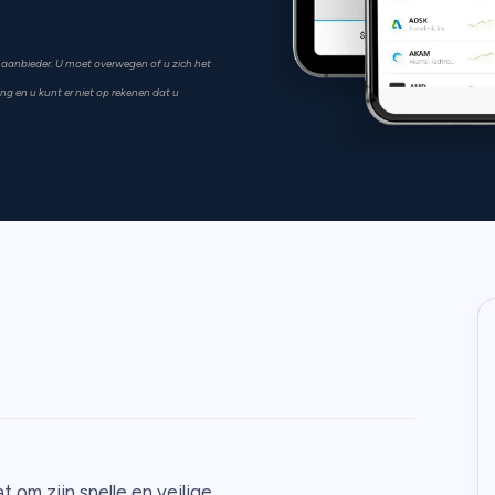
ze aanbieder. U moet overwegen of u zich het
gging en u kunt er niet op rekenen dat u
t om zijn snelle en veilige