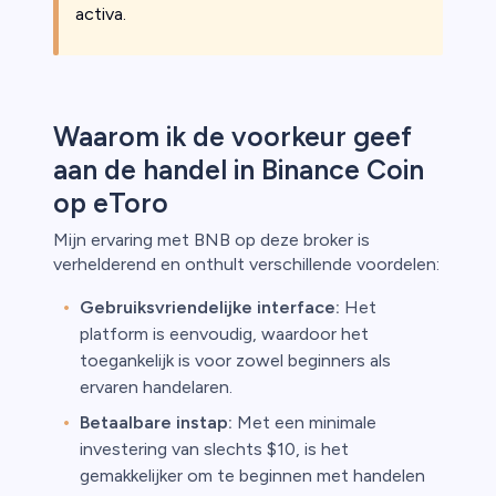
activa.
leggers
en in CFD's
t overwegen
Waarom ik de voorkeur geef
 verlies van
aan de handel in Binance Coin
ent al uw
risicovolle
op eToro
 op rekenen
 iets
Mijn ervaring met BNB op deze broker is
verhelderend en onthult verschillende voordelen:
Gebruiksvriendelijke interface:
Het
platform is eenvoudig, waardoor het
toegankelijk is voor zowel beginners als
ervaren handelaren.
Betaalbare instap:
Met een minimale
investering van slechts $10, is het
gemakkelijker om te beginnen met handelen