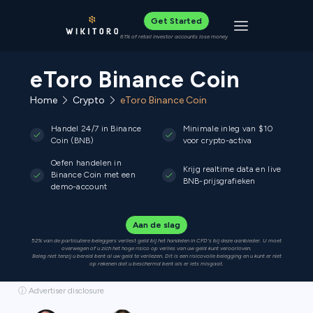
Get Started
Toggle navigat
61% of retail investor accounts lose money
eToro Binance Coin
Home
Crypto
eToro Binance Coin
Handel 24/7 in Binance
Minimale inleg van $10
Coin (BNB)
voor crypto-activa
Oefen handelen in
Krijg realtime data en live
Binance Coin met een
BNB-prijsgrafieken
demo-account
Aan de slag
52% van de particuliere beleggers verliest geld bij het handelen in CFD's bij deze aanbieder. U moet
overwegen of u zich het hoge risico op verlies van uw geld kunt veroorloven.
Beleg niet tenzij u bereid bent al uw geld te verliezen. Dit is een risicovolle belegging en u kunt er niet
op rekenen dat u beschermd bent als er iets misgaat.
ⓘ Advertiser disclosure