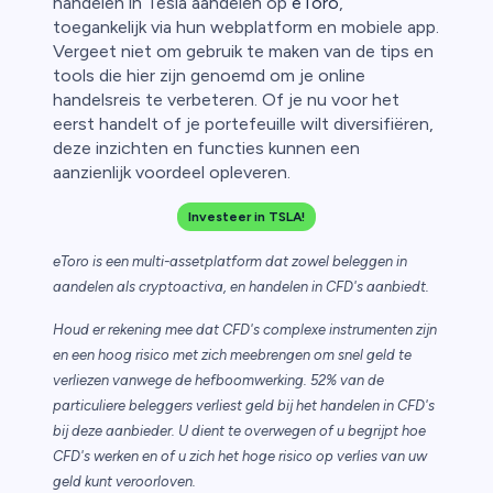
handelen in Tesla aandelen op
eToro
,
toegankelijk via hun webplatform en mobiele app.
Vergeet niet om gebruik te maken van de tips en
tools die hier zijn genoemd om je online
handelsreis te verbeteren. Of je nu voor het
eerst handelt of je portefeuille wilt diversifiëren,
deze inzichten en functies kunnen een
aanzienlijk voordeel opleveren.
Investeer in TSLA!
eToro is een multi-assetplatform dat zowel beleggen in
aandelen als cryptoactiva, en handelen in CFD's aanbiedt.
Houd er rekening mee dat CFD's complexe instrumenten zijn
en een hoog risico met zich meebrengen om snel geld te
verliezen vanwege de hefboomwerking. 52% van de
particuliere beleggers verliest geld bij het handelen in CFD's
bij deze aanbieder. U dient te overwegen of u begrijpt hoe
CFD's werken en of u zich het hoge risico op verlies van uw
geld kunt veroorloven.