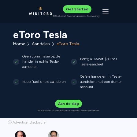
Get Started
Toggle navigat
61% of retail investor accounts lose money
eToro Tesla
Home
Aandelen
eToro Tesla
Geen commissie op de
Beleg al vanaf $10 per
handel in echte Tesla-
Tesla-aandeel
aandelen
Oefen handelen in Tesla-
Koop fractionele aandelen
aandelen met een demo-
account
Aan de slag
52% van de CFD-rekeningen van particulieren lijdt verlies.
ⓘ Advertiser disclosure