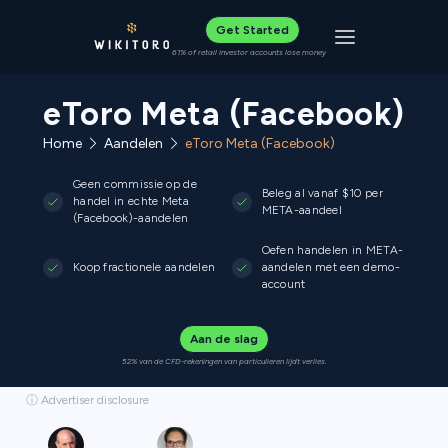
Get Started
Toggle navigat
61% of retail investor accounts lose money
eToro Meta (Facebook)
Home
Aandelen
eToro Meta (Facebook)
Geen commissie op de
Beleg al vanaf $10 per
handel in echte Meta
META-aandeel
(Facebook)-aandelen
Oefen handelen in META-
Koop fractionele aandelen
aandelen met een demo-
account
Aan de slag
52% van de CFD-rekeningen van particulieren lijdt verlies.
ⓘ Advertiser disclosure