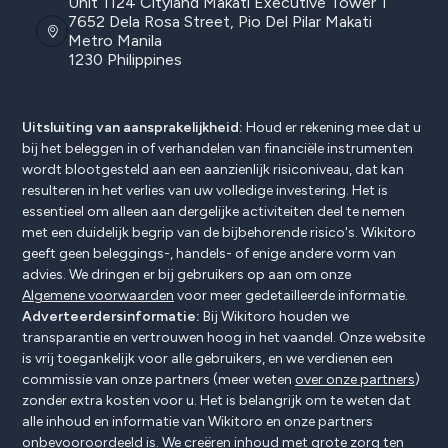
Unit 1124 Cityland Makati Executive Tower 1
7652 Dela Rosa Street, Pio Del Pilar Makati
Metro Manila
1230 Philippines
Uitsluiting van aansprakelijkheid:
Houd er rekening mee dat u
bij het beleggen in of verhandelen van financiële instrumenten
wordt blootgesteld aan een aanzienlijk risiconiveau, dat kan
resulteren in het verlies van uw volledige investering. Het is
essentieel om alleen aan dergelijke activiteiten deel te nemen
met een duidelijk begrip van de bijbehorende risico's. Wikitoro
geeft geen beleggings-, handels- of enige andere vorm van
advies. We dringen er bij gebruikers op aan om onze
Algemene voorwaarden
voor meer gedetailleerde informatie.
Adverteerdersinformatie:
Bij Wikitoro houden we
transparantie en vertrouwen hoog in het vaandel. Onze website
is vrij toegankelijk voor alle gebruikers, en we verdienen een
commissie van onze partners (meer weten
over onze partners
)
zonder extra kosten voor u. Het is belangrijk om te weten dat
alle inhoud en informatie van Wikitoro en onze partners
onbevooroordeeld is. We creëren inhoud met grote zorg ten