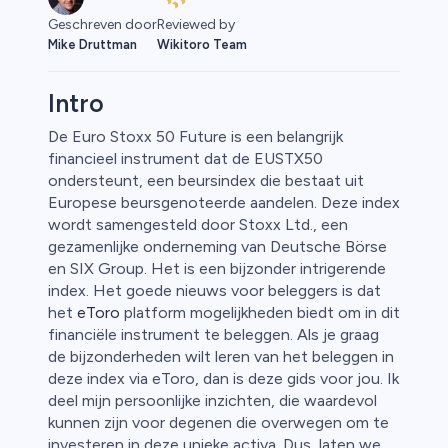
Geschreven door
Reviewed by
Mike Druttman
Wikitoro Team
Intro
De Euro Stoxx 50 Future is een belangrijk
financieel instrument dat de EUSTX50
ondersteunt, een beursindex die bestaat uit
Europese beursgenoteerde aandelen. Deze index
wordt samengesteld door Stoxx Ltd., een
gezamenlijke onderneming van Deutsche Börse
en SIX Group. Het is een bijzonder intrigerende
index. Het goede nieuws voor beleggers is dat
0
het
eToro
platform mogelijkheden biedt om in dit
financiële instrument te beleggen. Als je graag
de bijzonderheden wilt leren van het beleggen in
deze index via eToro, dan is deze gids voor jou. Ik
deel mijn persoonlijke inzichten, die waardevol
 50
kunnen zijn voor degenen die overwegen om te
investeren in deze unieke activa. Dus, laten we