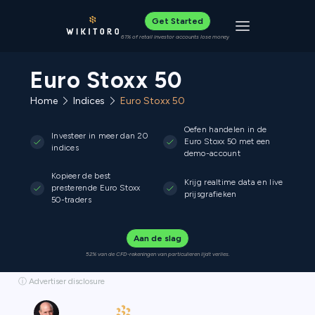
Get Started
Toggle navigat
61% of retail investor accounts lose money
Euro Stoxx 50
Home
Indices
Euro Stoxx 50
Oefen handelen in de
Investeer in meer dan 20
Euro Stoxx 50 met een
indices
demo-account
Kopieer de best
Krijg realtime data en live
presterende Euro Stoxx
prijsgrafieken
50-traders
Aan de slag
52% van de CFD-rekeningen van particulieren lijdt verlies.
ⓘ Advertiser disclosure