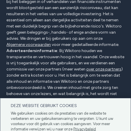
bij het beleggen in of verhandelen van financiële instrumenten
wordt blootgesteld aan een aanzienlijk risiconiveau, dat kan
resulteren in het verlies van uw volledige investering. Het is
essentieel om alleen aan dergelijke activiteiten deel te nemen
met een duidelijk begrip van de bijbehorende risico's. Wikitoro
geeft geen beleggings-, handels- of enige andere vorm van
advies. We dringen er bij gebruikers op aan om onze
Algemene voorwaarden
voor meer gedetailleerde informatie.
Adverteerdersinformatie:
Bij Wikitoro houden we
transparantie en vertrouwen hoog in het vaandel. Onze website
is vrij toegankelijk voor alle gebruikers, en we verdienen een
commissie van onze partners (meer weten
over onze partners
)
zonder extra kosten voor u. Het is belangrijk om te weten dat
alle inhoud en informatie van Wikitoro en onze partners
onbevooroordeeld is. We creëren inhoud met grote zorg ten
behoeve van onze lezers, en wat belangrijk is, het wordt niet
beïnvloed door enige compensatieovereenkomsten met onze
DEZE WEBSITE GEBRUIKT COOKIES
partners.
We gebruiken cookies om de prestaties van de website te
verbeteren en uw gebruikerservaring te vergroten. U kunt uw
voorkeur voor dit gebruik van cookies aangeven. Voor meer
Adverteerders Openbaarmaking
Privacybeleid
informatie verwijzen wij u naar onze
Privacybeleid