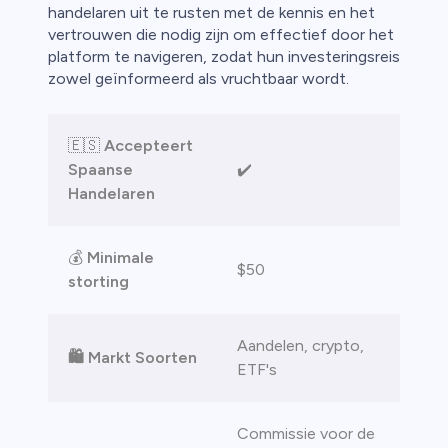
ica
handelaren uit te rusten met de kennis en het
vertrouwen die nodig zijn om effectief door het
n van
platform te navigeren, zodat hun investeringsreis
zowel geïnformeerd als vruchtbaar wordt.
🇪🇸
Accepteert
Spaanse
✔️
Handelaren
💰
Minimale
$50
storting
Aandelen, crypto,
🛍️ Markt Soorten
ETF's
Commissie voor de