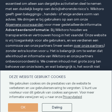
essentieel om alleen aan dergelijke activiteiten deel te nemen
met een duidelijk begrip van de bijbehorende risico's. Wikitoro
geeft geen beleggings-, handels- of enige andere vorm van
advies. We dringen er bij gebruikers op aan om onze
Algemene voorwaarden
voor meer gedetailleerde informatie.
Adverteerdersinformatie:
Bij Wikitoro houden we
transparantie en vertrouwen hoog in het vaandel. Onze website
is vrij toegankelijk voor alle gebruikers, en we verdienen een
commissie van onze partners (meer weten
over onze partners
)
zonder extra kosten voor u. Het is belangrijk om te weten dat
alle inhoud en informatie van Wikitoro en onze partners
onbevooroordeeld is. We creëren inhoud met grote zorg ten
behoeve van onze lezers, en wat belangrijk is, het wordt niet
beïnvloed door enige compensatieovereenkomsten met onze
DEZE WEBSITE GEBRUIKT COOKIES
partners.
We gebruiken cookies om de prestaties van de website te
verbeteren en uw gebruikerservaring te vergroten. U kunt uw
voorkeur voor dit gebruik van cookies aangeven. Voor meer
Adverteerders Openbaarmaking
Privacybeleid
informatie verwijzen wij u naar onze
Privacybeleid
Cookiebeleid
Algemene voorwaarden
OK
Daling
Copyright © 2025 Wikitoro Alle rechten