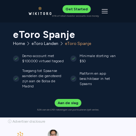
Get Started
Toggle navigat
61% of retail investor accounts lose money
eToro Spanje
Home
eToro Landen
eToro Spanje
Demo-account met
Minimale storting van
$100.000 virtueel tegoed
$50
Toegang tot Spaanse
Platform en app
aandelen die genoteerd
beschikbaar in het
zijn aan de Bolsa de
Spaans
Madrid
Aan de slag
52% van de CFD-rekeningen van particulieren lijdt verlies.
ⓘ Advertiser disclosure