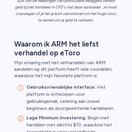
52% van de rekeningen van particuliere beleggers verliest
geld bij het handelen in CFD's met deze aanbieder. Je moet
overwegen of je het je kunt veroorloven om het hoge risico
n van
te nemen om je geld te verliezen.
Waarom ik ARM het liefst
verhandel op eToro
Mijn ervaring met het verhandelen van ARM
aandelen op dit platform heeft vele voordelen,
waardoor het mijn favoriete platform is:
Gebruiksvriendelijke interface:
Het
platform is ontworpen voor
gebruiksgemak, catering aan zowel
beginners als doorgewinterde handelaren.
Lage Minimum Investering:
Begin met
handelen met slechts $10, waardoor het
toegankelijk is voor verschillende