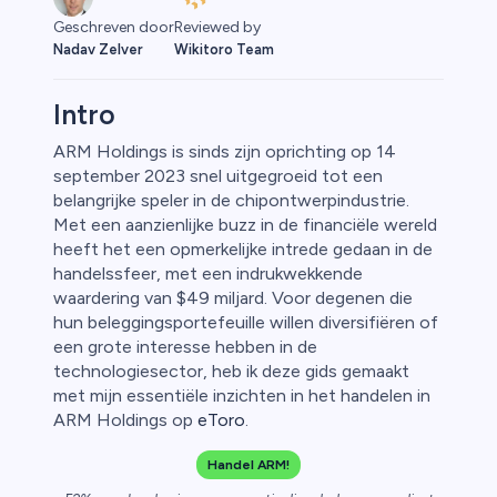
Reviewed by
Geschreven door
Wikitoro Team
Nadav Zelver
Intro
ARM Holdings is sinds zijn oprichting op 14
september 2023 snel uitgegroeid tot een
o
belangrijke speler in de chipontwerpindustrie.
Met een aanzienlijke buzz in de financiële wereld
heeft het een opmerkelijke intrede gedaan in de
handelssfeer, met een indrukwekkende
waardering van $49 miljard. Voor degenen die
hun beleggingsportefeuille willen diversifiëren of
een grote interesse hebben in de
technologiesector, heb ik deze gids gemaakt
met mijn essentiële inzichten in het handelen in
ARM Holdings op
eToro
.
Handel ARM!