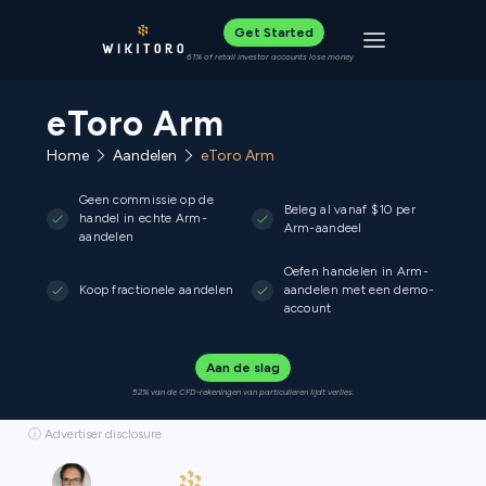
Get Started
Toggle navigat
61% of retail investor accounts lose money
eToro Arm
Home
Aandelen
eToro Arm
Geen commissie op de
Beleg al vanaf $10 per
handel in echte Arm-
Arm-aandeel
aandelen
Oefen handelen in Arm-
Koop fractionele aandelen
aandelen met een demo-
account
Aan de slag
52% van de CFD-rekeningen van particulieren lijdt verlies.
ⓘ Advertiser disclosure