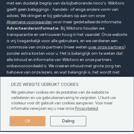
met een duidelijk begrip van de bijbehorende risico's. Wikitoro
geeft geen beleggings-, handels- of enige andere vorm van
advies. We dringen er bij gebruikers op aan om onze
Algemene voorwaarden
voor meer gedetailleerde informatie.
Adverteerdersinformatie:
Bij Wikitoro houden we
transparantie en vertrouwen hoog in het vaandel. Onze website
is vrij toegankelijk voor alle gebruikers, en we verdienen een
commissie van onze partners (meer weten
over onze partners
)
zonder extra kosten voor u. Het is belangrijk om te weten dat
alle inhoud en informatie van Wikitoro en onze partners
onbevooroordeeld is. We creëren inhoud met grote zorg ten
behoeve van onze lezers, en wat belangrijk is, het wordt niet
beïnvloed door enige compensatieovereenkomsten met onze
DEZE WEBSITE GEBRUIKT COOKIES
partners.
We gebruiken cookies om de prestaties van de website te
verbeteren en uw gebruikerservaring te vergroten. U kunt uw
voorkeur voor dit gebruik van cookies aangeven. Voor meer
Adverteerders Openbaarmaking
Privacybeleid
informatie verwijzen wij u naar onze
Privacybeleid
Cookiebeleid
Algemene voorwaarden
OK
Daling
Copyright © 2025 Wikitoro Alle rechten
voorbehouden