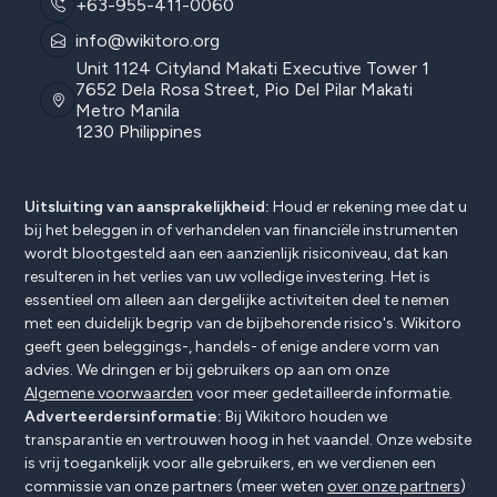
+63-955-411-0060
info@wikitoro.org
Unit 1124 Cityland Makati Executive Tower 1
7652 Dela Rosa Street, Pio Del Pilar Makati
Metro Manila
1230 Philippines
Uitsluiting van aansprakelijkheid:
Houd er rekening mee dat u
bij het beleggen in of verhandelen van financiële instrumenten
wordt blootgesteld aan een aanzienlijk risiconiveau, dat kan
resulteren in het verlies van uw volledige investering. Het is
essentieel om alleen aan dergelijke activiteiten deel te nemen
met een duidelijk begrip van de bijbehorende risico's. Wikitoro
geeft geen beleggings-, handels- of enige andere vorm van
advies. We dringen er bij gebruikers op aan om onze
Algemene voorwaarden
voor meer gedetailleerde informatie.
Adverteerdersinformatie:
Bij Wikitoro houden we
transparantie en vertrouwen hoog in het vaandel. Onze website
is vrij toegankelijk voor alle gebruikers, en we verdienen een
commissie van onze partners (meer weten
over onze partners
)