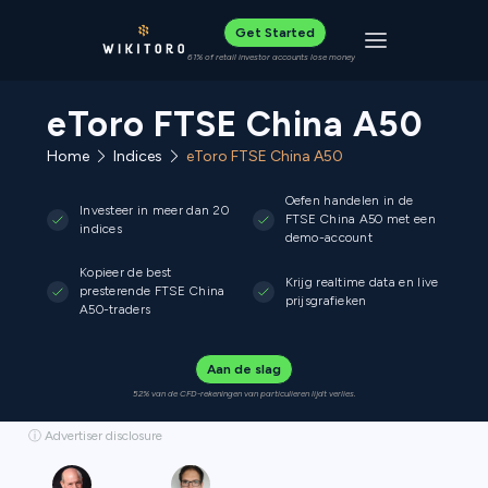
Get Started
Toggle navigat
61% of retail investor accounts lose money
eToro FTSE China A50
Home
Indices
eToro FTSE China A50
Oefen handelen in de
Investeer in meer dan 20
FTSE China A50 met een
indices
demo-account
Kopieer de best
Krijg realtime data en live
presterende FTSE China
prijsgrafieken
A50-traders
Aan de slag
52% van de CFD-rekeningen van particulieren lijdt verlies.
ⓘ Advertiser disclosure