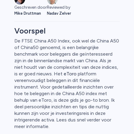
Geschreven door
Reviewed by
Mike Druttman
Nadav Zelver
Voorspel
De FTSE China A50 Index, ook wel de China A50
of China50 genoemd, is een belangrijke
benchmark voor beleggers die geïnteresseerd
zijn in de binnenlandse markt van China. Als je
niet houdt van de complexiteit van deze indices,
is er goed nieuws. Het
eToro
platform
vereenvoudigt beleggen in dit financiële
instrument. Voor gedetailleerde inzichten over
0
hoe te beleggen in de China A50 index met
behulp van eToro, is deze gids je go-to bron. Ik
deel persoonlijke inzichten en tips die nuttig
kunnen zijn voor je investeringsreis in deze
intrigerende activa. Lees dus snel verder voor
 50
meer informatie.