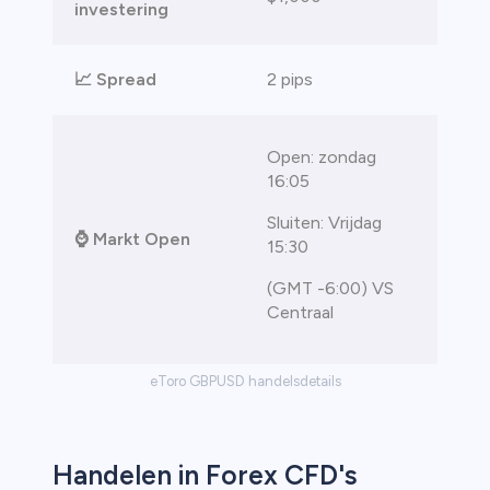
investering
📈
Spread
2 pips
Open: zondag
16:05
Sluiten: Vrijdag
⌚
Markt Open
15:30
(GMT -6:00) VS
Centraal
eToro GBPUSD handelsdetails
Handelen in Forex CFD's