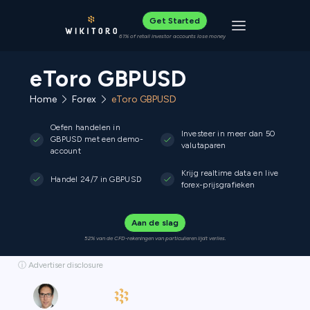
Get Started
Toggle navigat
61% of retail investor accounts lose money
eToro GBPUSD
Home
Forex
eToro GBPUSD
Oefen handelen in
Investeer in meer dan 50
GBPUSD met een demo-
valutaparen
account
Krijg realtime data en live
Handel 24/7 in GBPUSD
forex-prijsgrafieken
Aan de slag
52% van de CFD-rekeningen van particulieren lijdt verlies.
ⓘ Advertiser disclosure