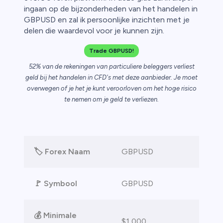
ingaan op de bijzonderheden van het handelen in
n van
GBPUSD en zal ik persoonlijke inzichten met je
delen die waardevol voor je kunnen zijn.
Trade GBPUSD!
52% van de rekeningen van particuliere beleggers verliest
geld bij het handelen in CFD's met deze aanbieder. Je moet
overwegen of je het je kunt veroorloven om het hoge risico
te nemen om je geld te verliezen.
🏷️ Forex Naam
GBPUSD
🚩 Symbool
GBPUSD
💰
Minimale
$1,000