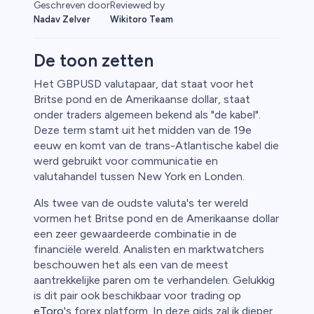
Reviewed by
Geschreven door
Wikitoro Team
Nadav Zelver
De toon zetten
Het GBPUSD valutapaar, dat staat voor het
Britse pond en de Amerikaanse dollar, staat
fen
onder traders algemeen bekend als "de kabel".
Deze term stamt uit het midden van de 19e
eeuw en komt van de trans-Atlantische kabel die
werd gebruikt voor communicatie en
valutahandel tussen New York en Londen.
Als twee van de oudste valuta's ter wereld
vormen het Britse pond en de Amerikaanse dollar
een zeer gewaardeerde combinatie in de
financiële wereld. Analisten en marktwatchers
beschouwen het als een van de meest
aantrekkelijke paren om te verhandelen. Gelukkig
is dit pair ook beschikbaar voor trading op
eToro
's forex platform. In deze gids zal ik dieper