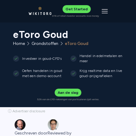
Get Started
Toggle navigat
61% of retail investor accounts lose money
eToro Goud
Home
Grondstoffen
eToro Goud
Handel in edelmetalen en
Investeer in goud-CFD's
meer
Oefen handelen in goud
Krijg realtime data en live
met een demo-account
goud-prijsgrafieken
Aan de slag
52% van de CFD-rekeningen van particulieren lijdt verlies.
ⓘ Advertiser disclosure
Geschreven door
Reviewed by