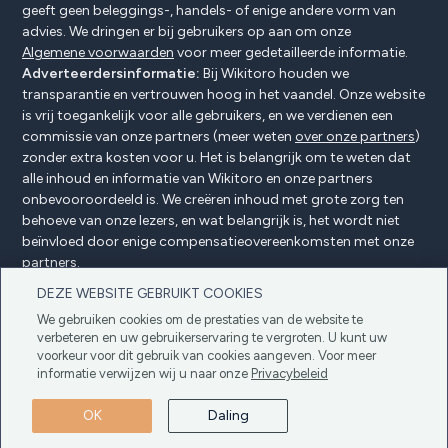
geeft geen beleggings-, handels- of enige andere vorm van
advies. We dringen er bij gebruikers op aan om onze
Algemene voorwaarden
voor meer gedetailleerde informatie.
Adverteerdersinformatie:
Bij Wikitoro houden we
transparantie en vertrouwen hoog in het vaandel. Onze website
is vrij toegankelijk voor alle gebruikers, en we verdienen een
commissie van onze partners (meer weten
over onze partners
)
zonder extra kosten voor u. Het is belangrijk om te weten dat
alle inhoud en informatie van Wikitoro en onze partners
onbevooroordeeld is. We creëren inhoud met grote zorg ten
behoeve van onze lezers, en wat belangrijk is, het wordt niet
beïnvloed door enige compensatieovereenkomsten met onze
partners.
DEZE WEBSITE GEBRUIKT COOKIES
We gebruiken cookies om de prestaties van de website te
Adverteerders Openbaarmaking
Privacybeleid
verbeteren en uw gebruikerservaring te vergroten. U kunt uw
voorkeur voor dit gebruik van cookies aangeven. Voor meer
Cookiebeleid
Algemene voorwaarden
informatie verwijzen wij u naar onze
Privacybeleid
Copyright © 2025 Wikitoro Alle rechten
voorbehouden
OK
Daling