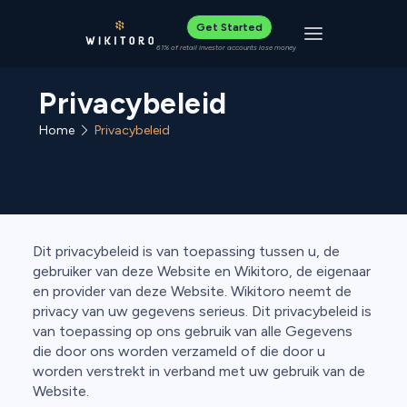
Get Started
Toggle navigat
61% of retail investor accounts lose money
Privacybeleid
Home
Privacybeleid
Dit privacybeleid is van toepassing tussen u, de
gebruiker van deze Website en Wikitoro, de eigenaar
en provider van deze Website. Wikitoro neemt de
privacy van uw gegevens serieus. Dit privacybeleid is
van toepassing op ons gebruik van alle Gegevens
die door ons worden verzameld of die door u
worden verstrekt in verband met uw gebruik van de
Website.