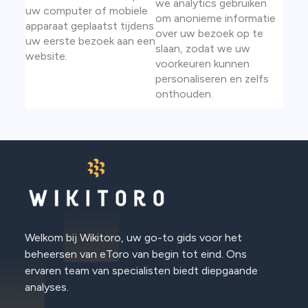
we analytics gebruiken
uw computer of mobiele
om anonieme informatie
apparaat geplaatst tijdens
over uw bezoek op te
uw eerste bezoek aan een
slaan, zodat we uw
website.
voorkeuren kunnen
personaliseren en zelfs
onthouden.
Welkom bij Wikitoro, uw go-to gids voor het
beheersen van eToro van begin tot eind. Ons
ervaren team van specialisten biedt diepgaande
analyses.