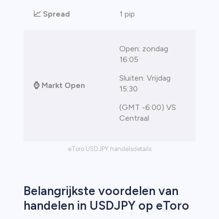
📈
Spread
1 pip
Open: zondag
16:05
Sluiten: Vrijdag
⌚
Markt Open
15:30
(GMT -6:00) VS
Centraal
eToro USDJPY handelsdetails
Belangrijkste voordelen van
handelen in USDJPY op eToro