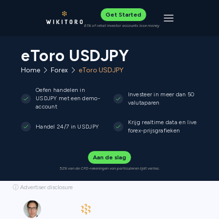
Get Started
Toggle navigat
61% of retail investor accounts lose money
eToro USDJPY
Home
Forex
eToro USDJPY
Oefen handelen in
Investeer in meer dan 50
USDJPY met een demo-
valutaparen
account
Krijg realtime data en live
Handel 24/7 in USDJPY
forex-prijsgrafieken
Aan de slag
52% van de CFD-rekeningen van particulieren lijdt verlies.
ⓘ Advertiser disclosure