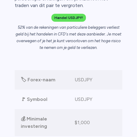
traden van dit pair te vergroten.
n van
Handel USDJPY!
52% van de rekeningen van particuliere beleggers verliest
geld bij het handelen in CFD's met deze aanbieder. Je moet
overwegen of je het je kunt veroorloven om het hoge risico
te nemen om je geld te verliezen.
🏷️ Forex-naam
USDJPY
🚩
Symbool
USDJPY
💰
Minimale
$1,000
investering