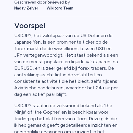
Reviewed by
Geschreven door
Wikitoro Team
Nadav Zelver
Voorspel
USDJPY, het valutapaar van de US Dollar en de
Japanse Yen, is een prominente ticker op de
fen
forex markt die de wisselkoers tussen USD en
JPY vertegenwoordigt. Het staat bekend als een
van de meest populaire en liquide valutaparen, na
EURUSD, en is zeer geliefd bij forex traders. De
aantrekkingskracht ligt in de volatiliteit en
consistente activiteit die het biedt, zelfs tijdens
Aziatische handelsuren, waardoor het 24 uur per
dag een actief paar blijft.
USDJPY staat in de volksmond bekend als 'the
Ninja' of 'the Gopher' en is beschikbaar voor
trading op het platform van
eToro
. Deze gids die
ik heb gemaakt geeft gedetailleerde inzichten en
persoonlijke ervaringen om je inzicht in het