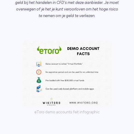
geld bij het handelen in CFD's met deze aanbieder. Je moet
overwegen of je het je kunt veroorloven om het hoge risico
te nemen om je geld te verliezen.
ica
n van
eToro demo accounts feit infographic