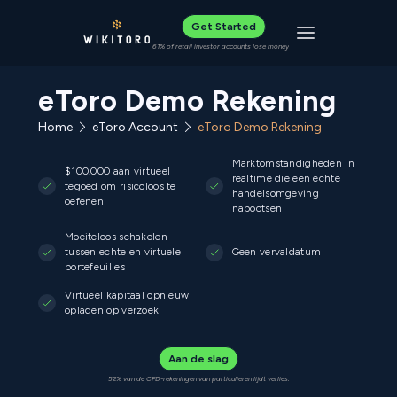
Get Started
Toggle navigat
61% of retail investor accounts lose money
eToro Demo Rekening
Home
eToro Account
eToro Demo Rekening
Marktomstandigheden in
$100.000 aan virtueel
realtime die een echte
tegoed om risicoloos te
handelsomgeving
oefenen
nabootsen
Moeiteloos schakelen
tussen echte en virtuele
Geen vervaldatum
portefeuilles
Virtueel kapitaal opnieuw
opladen op verzoek
Aan de slag
52% van de CFD-rekeningen van particulieren lijdt verlies.