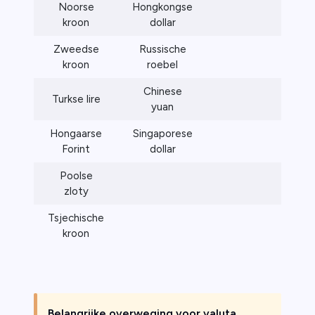
Noorse
Hongkongse
kroon
dollar
Zweedse
Russische
kroon
roebel
Chinese
Turkse lire
yuan
Hongaarse
Singaporese
Forint
dollar
Poolse
zloty
Tsjechische
kroon
Belangrijke overweging voor valuta