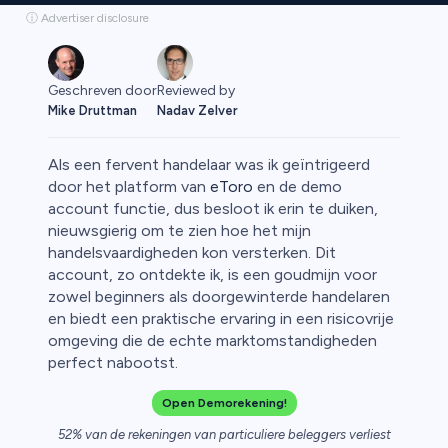
ⓘ Advertiser disclosure
Geschreven door
Reviewed by
Mike Druttman
Nadav Zelver
Als een fervent handelaar was ik geïntrigeerd
door het platform van
eToro
en de demo
account functie, dus besloot ik erin te duiken,
nieuwsgierig om te zien hoe het mijn
rypto
handelsvaardigheden kon versterken. Dit
account, zo ontdekte ik, is een goudmijn voor
zowel beginners als doorgewinterde handelaren
en biedt een praktische ervaring in een risicovrije
omgeving die de echte marktomstandigheden
perfect nabootst.
Open Demorekening!
52% van de rekeningen van particuliere beleggers verliest