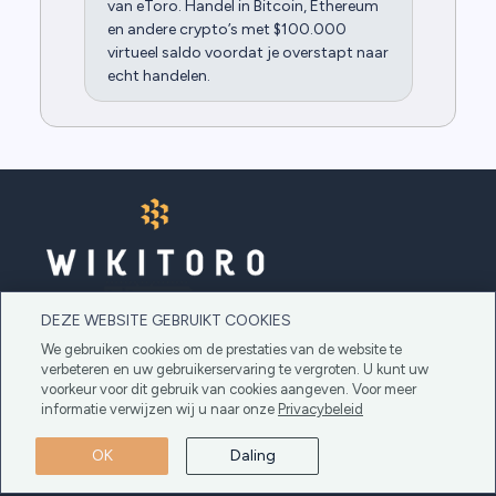
van eToro. Handel in Bitcoin, Ethereum
en andere crypto’s met $100.000
virtueel saldo voordat je overstapt naar
echt handelen.
DEZE WEBSITE GEBRUIKT COOKIES
Welkom bij Wikitoro, uw go-to gids voor het
We gebruiken cookies om de prestaties van de website te
beheersen van eToro van begin tot eind. Ons
verbeteren en uw gebruikerservaring te vergroten. U kunt uw
ervaren team van specialisten biedt diepgaande
voorkeur voor dit gebruik van cookies aangeven. Voor meer
analyses.
informatie verwijzen wij u naar onze
Privacybeleid
OK
Daling