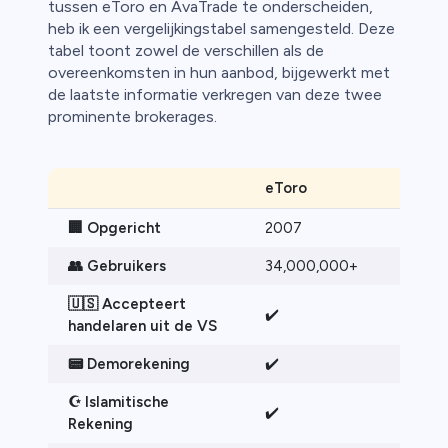
tussen eToro en AvaTrade te onderscheiden,
heb ik een vergelijkingstabel samengesteld. Deze
tabel toont zowel de verschillen als de
overeenkomsten in hun aanbod, bijgewerkt met
de laatste informatie verkregen van deze twee
prominente brokerages.
eToro
A
🏢
Opgericht
2007
2
👥
Gebruikers
34,000,000+
4
🇺🇸 Accepteert
✔️
❌
handelaren uit de VS
📟
Demorekening
✔️
✔
☪️ Islamitische
✔️
✔
Rekening