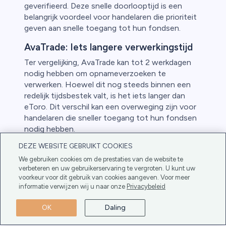
geverifieerd. Deze snelle doorlooptijd is een
belangrijk voordeel voor handelaren die prioriteit
geven aan snelle toegang tot hun fondsen.
AvaTrade: Iets langere verwerkingstijd
Ter vergelijking, AvaTrade kan tot 2 werkdagen
nodig hebben om opnameverzoeken te
verwerken. Hoewel dit nog steeds binnen een
redelijk tijdsbestek valt, is het iets langer dan
eToro. Dit verschil kan een overweging zijn voor
handelaren die sneller toegang tot hun fondsen
nodig hebben.
DEZE WEBSITE GEBRUIKT COOKIES
Opnameverwerkingstijd begrijpen
We gebruiken cookies om de prestaties van de website te
Het is belangrijk om te weten dat de
verbeteren en uw gebruikerservaring te vergroten. U kunt uw
opnameverwerkingstijd verwijst naar de periode
voorkeur voor dit gebruik van cookies aangeven. Voor meer
die de broker nodig heeft om uw verzoek tot
informatie verwijzen wij u naar onze
Privacybeleid
geldopname te behandelen en goed te keuren.
Dit is niet hetzelfde als de tijd die het duurt
OK
Daling
voordat het geld op uw bankrekening of bij de