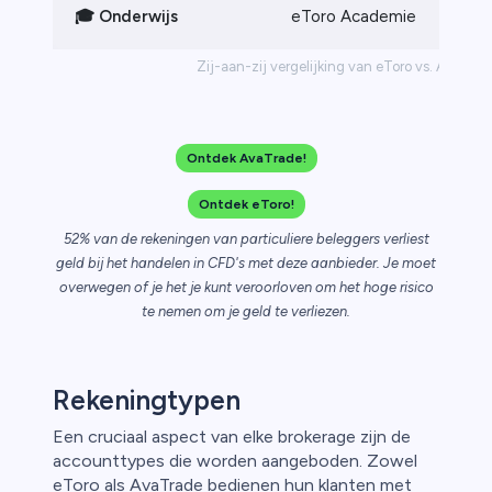
A
🎓
Onderwijs
eToro Academie
A
Zij-aan-zij vergelijking van eToro vs. AvaTra
Ontdek AvaTrade!
Ontdek eToro!
52% van de rekeningen van particuliere beleggers verliest
geld bij het handelen in CFD's met deze aanbieder. Je moet
overwegen of je het je kunt veroorloven om het hoge risico
te nemen om je geld te verliezen.
Rekeningtypen
Een cruciaal aspect van elke brokerage zijn de
accounttypes die worden aangeboden. Zowel
eToro als AvaTrade bedienen hun klanten met