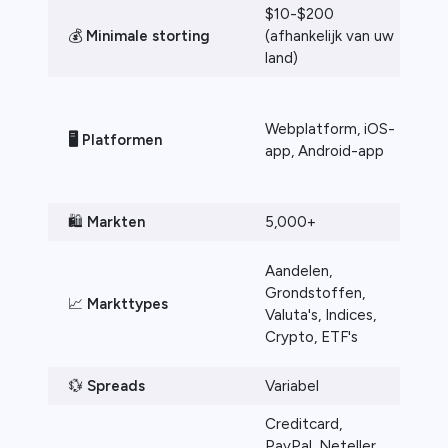
$10-$200
💰
Minimale storting
(afhankelijk van uw
$
land)
W
M
Webplatform, iOS-
🖥️
Platformen
A
app, Android-app
A
D
🛍️
Markten
5,000+
1
A
Aandelen,
g
Grondstoffen,
📈
Markttypes
va
Valuta's, Indices,
c
Crypto, ETF's
o
💱
Spreads
Variabel
V
Creditcard,
PayPal, Neteller,