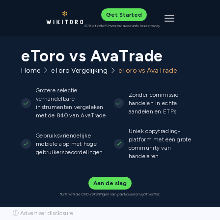
Get Started
Toggle navigat
61% of retail investor accounts lose money
eToro vs AvaTrade
Home
eToro Vergelijking
eToro vs AvaTrade
Grotere selectie
Zonder commissie
verhandelbare
handelen in echte
instrumenten vergeleken
aandelen en ETF’s
met de 840 van AvaTrade
Uniek copytrading-
Gebruiksvriendelijke
platform met een grote
mobiele app met hoge
community van
gebruikersbeoordelingen
handelaren
Aan de slag
52% van de CFD-rekeningen van particulieren lijdt verlies.
ⓘ Advertiser disclosure