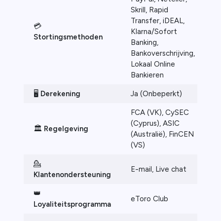
Skrill, Rapid
C
Transfer, iDEAL,
💳
B
Klarna/Sofort
Stortingsmethoden
S
Banking,
N
Bankoverschrijving,
Lokaal Online
Bankieren
🖥️
Derekening
Ja (Onbeperkt)
J
FCA (VK), CySEC
C
(Cyprus), ASIC
🏛️
Regelgeving
(
(Australië), FinCEN
(
(VS)
💁
T
E-mail, Live chat
Klantenondersteuning
li
👑
eToro Club
❌
Loyaliteitsprogramma