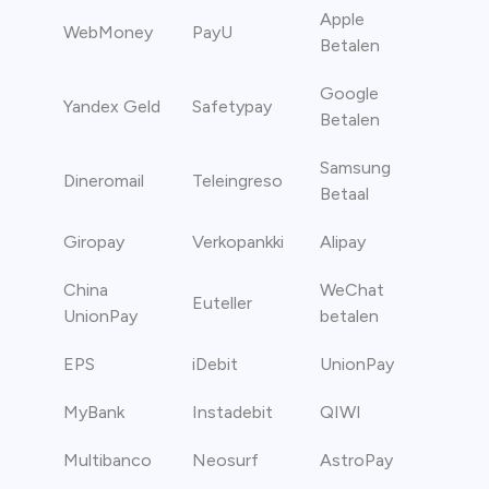
Apple
WebMoney
PayU
Betalen
Google
Yandex Geld
Safetypay
Betalen
Samsung
Dineromail
Teleingreso
Betaal
Giropay
Verkopankki
Alipay
China
WeChat
Euteller
UnionPay
betalen
EPS
iDebit
UnionPay
MyBank
Instadebit
QIWI
Multibanco
Neosurf
AstroPay