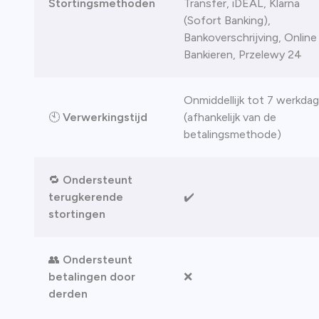
Stortingsmethoden
Transfer, iDEAL, Klarna
(Sofort Banking),
Bankoverschrijving, Online
Bankieren, Przelewy 24
Onmiddellijk tot 7 werkda
🕙
Verwerkingstijd
(afhankelijk van de
betalingsmethode)
🔁
Ondersteunt
terugkerende
✔️
stortingen
👥
Ondersteunt
betalingen door
❌
derden