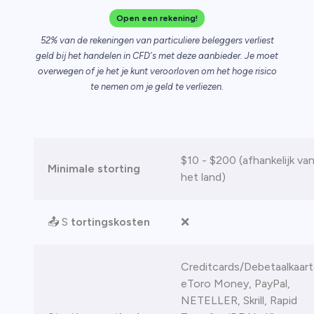
Open een rekening!
52% van de rekeningen van particuliere beleggers verliest
geld bij het handelen in CFD's met deze aanbieder. Je moet
ica
overwegen of je het je kunt veroorloven om het hoge risico
te nemen om je geld te verliezen.
n van
$10 - $200 (afhankelijk va
Minimale storting
het land)
📤 S
tortingskosten
❌
Creditcards/Debetaalkaart
eToro Money, PayPal,
NETELLER, Skrill, Rapid