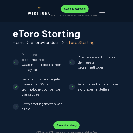
Get Started
Toggle navigat
61% of retail investor accounts lose money
eToro Storting
Home
eToro-fondsen
eToro Storting
Meerdere
Directe verwerking voor
betaalmethoden
de meeste
waaronder debetkaarten
betaalmethoden
en PayPal
Beveiligingsmaatregelen
waaronder SSL-
Automatische periodieke
technologie voor veilige
stortingen instellen
transacties
Geen stortingskosten van
eToro
Aan de slag
52% van de CFD-rekeningen van particulieren lijdt verlies.