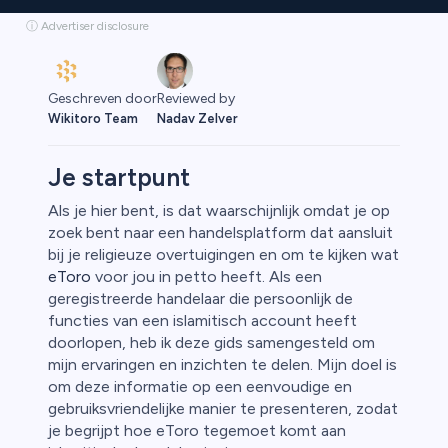
ⓘ Advertiser disclosure
Geschreven door
Reviewed by
Wikitoro Team
Nadav Zelver
Je startpunt
Als je hier bent, is dat waarschijnlijk omdat je op
zoek bent naar een handelsplatform dat aansluit
rypto
bij je religieuze overtuigingen en om te kijken wat
eToro
voor jou in petto heeft. Als een
geregistreerde handelaar die persoonlijk de
functies van een islamitisch account heeft
doorlopen, heb ik deze gids samengesteld om
mijn ervaringen en inzichten te delen. Mijn doel is
om deze informatie op een eenvoudige en
gebruiksvriendelijke manier te presenteren, zodat
je begrijpt hoe eToro tegemoet komt aan