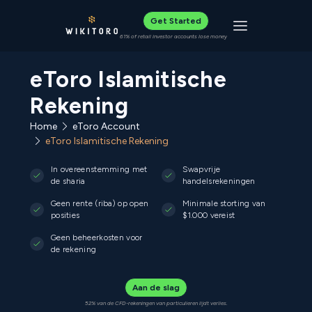
Get Started
Toggle navigat
61% of retail investor accounts lose money
eToro Islamitische
Rekening
Home
eToro Account
eToro Islamitische Rekening
In overeenstemming met
Swapvrije
de sharia
handelsrekeningen
Geen rente (riba) op open
Minimale storting van
posities
$1.000 vereist
Geen beheerkosten voor
de rekening
Aan de slag
52% van de CFD-rekeningen van particulieren lijdt verlies.