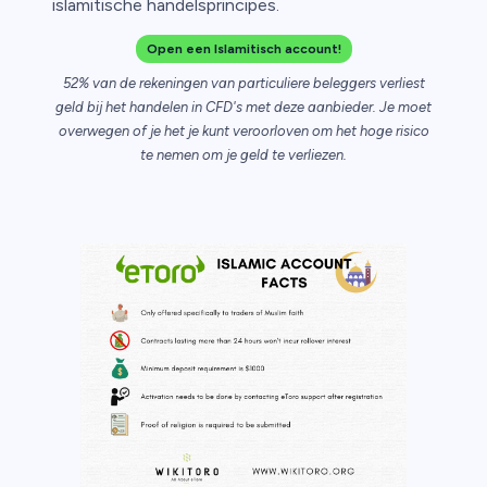
islamitische handelsprincipes.
Open een Islamitisch account!
52% van de rekeningen van particuliere beleggers verliest
ica
geld bij het handelen in CFD's met deze aanbieder. Je moet
overwegen of je het je kunt veroorloven om het hoge risico
n van
te nemen om je geld te verliezen.