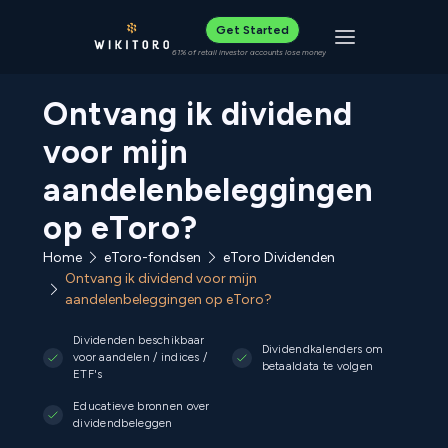
Get Started
Toggle navigat
61% of retail investor accounts lose money
Ontvang ik dividend
voor mijn
aandelenbeleggingen
op eToro?
Home
eToro-fondsen
eToro Dividenden
Ontvang ik dividend voor mijn
aandelenbeleggingen op eToro?
Dividenden beschikbaar
Dividendkalenders om
voor aandelen / indices /
betaaldata te volgen
ETF's
Educatieve bronnen over
dividendbeleggen