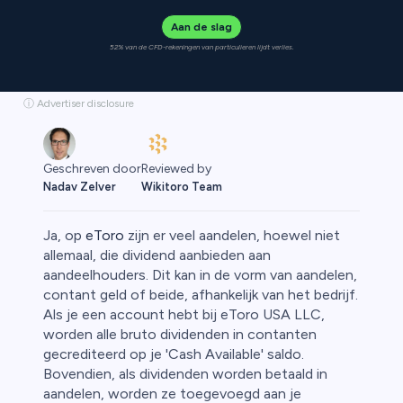
Aan de slag
52% van de CFD-rekeningen van particulieren lijdt verlies.
ⓘ Advertiser disclosure
Reviewed by
Geschreven door
Wikitoro Team
Nadav Zelver
Ja, op
eToro
zijn er veel aandelen, hoewel niet
allemaal, die dividend aanbieden aan
aandeelhouders. Dit kan in de vorm van aandelen,
contant geld of beide, afhankelijk van het bedrijf.
rypto
Als je een account hebt bij eToro USA LLC,
worden alle bruto dividenden in contanten
gecrediteerd op je 'Cash Available' saldo.
Bovendien, als dividenden worden betaald in
aandelen, worden ze toegevoegd aan je