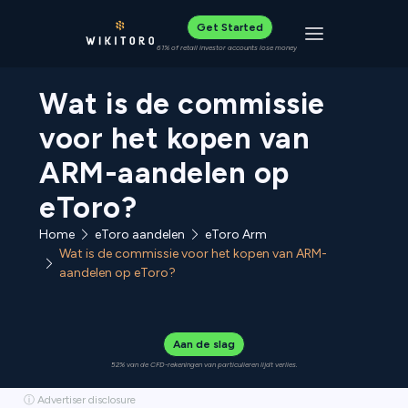
Get Started
Toggle navigat
61% of retail investor accounts lose money
Wat is de commissie
voor het kopen van
ARM-aandelen op
eToro?
Home
eToro aandelen
eToro Arm
Wat is de commissie voor het kopen van ARM-
aandelen op eToro?
Aan de slag
52% van de CFD-rekeningen van particulieren lijdt verlies.
ⓘ Advertiser disclosure