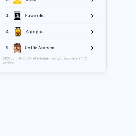
3.
Ruwe olie
4.
Aardgas
5.
Koffie Arabica
52% van de CFD-rekeningen van particulieren lijdt
verlies.