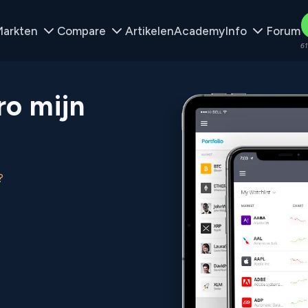
arkten
Compare
Artikelen
Academy
Info
Forum
61
o mijn
?