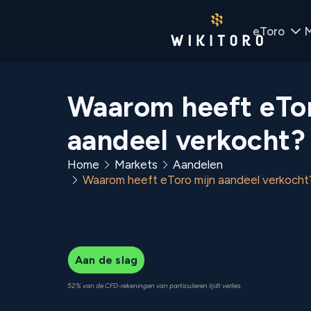
eToro
M
Waarom heeft eTor
aandeel verkocht?
Home
Markets
Aandelen
Waarom heeft eToro mijn aandeel verkocht
Aan de slag
52% van de CFD-rekeningen van particulieren lijdt verlies.