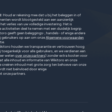
d:
Houd er rekening mee dat u bij het beleggen in of
umenten wordt blootgesteld aan een aanzienlijk
 het verlies van uw volledige investering. Het is
e activiteiten deel te nemen met een duidelijk begrip
itoro geeft geen beleggings-, handels- of enige andere
ij gebruikers op aan om onze
Algemene voorwaarden
ie.
ikitoro houden we transparantie en vertrouwen hoog
ij toegankelijk voor alle gebruikers, en we verdienen een
eer weten
over onze partners
) zonder extra kosten voor
dat alle inhoud en informatie van Wikitoro en onze
e creëren inhoud met grote zorg ten behoeve van onze
wordt niet beïnvloed door enige
 onze partners.