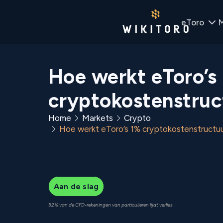
eToro
M
Hoe werkt eToro’s
cryptokostenstruc
Home
Markets
Crypto
Hoe werkt eToro’s 1% cryptokostenstructu
Aan de slag
52% van de CFD-rekeningen van particulieren lijdt verlies.