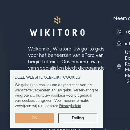
Neem c
+
in
Welkom bij Wikitoro, uw go-to gids
Un
voor het beheersen van eToro van
Ex
begin tot eind. Ons ervaren team
Ro
van specialisten biedt diepgaande
Ma
analyses.
Me
DEZE WEBSITE GEBRUIKT COOKIES
12
We gebruiken cookies om de prestaties van de
website te verbeteren en uw gebruikerservaring te
vergroten. U kunt uw voorkeur voor dit gebruik
van cookies aangeven. Voor meer informatie
verwijzen wij u naar onze
Privacybeleid
OK
Daling