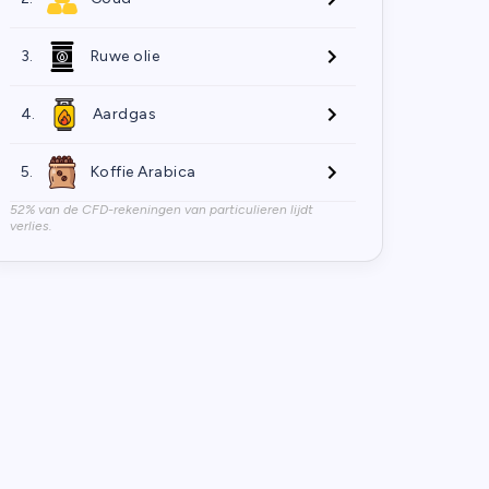
3.
Ruwe olie
4.
Aardgas
5.
Koffie Arabica
52% van de CFD-rekeningen van particulieren lijdt
verlies.