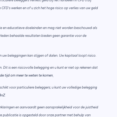
uliere beleggers verliest geld bij het handelen in CFD's bij
 CFD's werken en of u zich het hoge risico op verlies van uw geld
tie en educatieve doeleinden en mag niet worden beschouwd als
rleden behaalde resultaten bieden geen garantie voor de
uw beleggingen kan stijgen of dalen. Uw kapitaal loopt risico.
n. Dit is een risicovolle belegging en u kunt er niet op rekenen dat
.
de tijd om meer te weten te komen
eschikt voor particuliere beleggers; u kunt uw volledige belegging
4nZ
.
klaringen en aanvaardt geen aansprakelijkheid voor de juistheid
ze publicatie is opgesteld door onze partner met behulp van