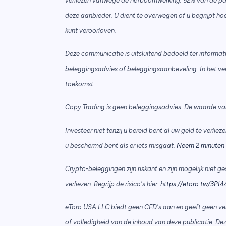
verliezen vanwege de hefboomwerking. 52% van de partic
deze aanbieder. U dient te overwegen of u begrijpt hoe
kunt veroorloven.
Deze communicatie is uitsluitend bedoeld ter informa
beleggingsadvies of beleggingsaanbeveling. In het ve
toekomst.
Copy Trading is geen beleggingsadvies. De waarde van 
Investeer niet tenzij u bereid bent al uw geld te verlieze
u beschermd bent als er iets misgaat.
Neem 2 minuten 
Crypto-beleggingen zijn riskant en zijn mogelijk niet g
verliezen. Begrijp de risico's hier:
https://etoro.tw/3PI4
eToro USA LLC biedt geen CFD's aan en geeft geen ver
of volledigheid van de inhoud van deze publicatie. De