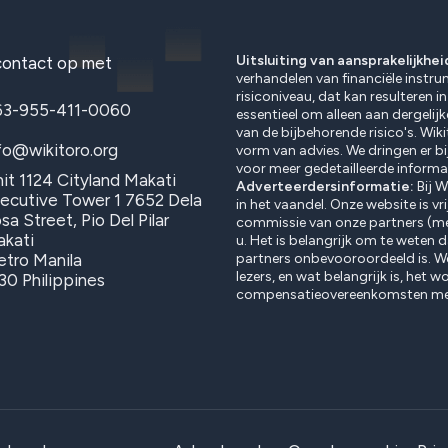
Uitsluiting van aansprakelijkhei
ontact op met
verhandelen van financiële instr
risiconiveau, dat kan resulteren in
63-955-411-0060
essentieel om alleen aan dergelijk
van de bijbehorende risico's. Wik
fo@wikitoro.org
vorm van advies. We dringen er b
voor meer gedetailleerde informat
it 1124 Cityland Makati
Adverteerdersinformatie:
Bij W
ecutive Tower 1 7652 Dela
in het vaandel. Onze website is vr
sa Street, Pio Del Pilar
commissie van onze partners (m
kati
u. Het is belangrijk om te weten 
tro Manila
partners onbevooroordeeld is. W
lezers, en wat belangrijk is, het 
30 Philippines
compensatieovereenkomsten met