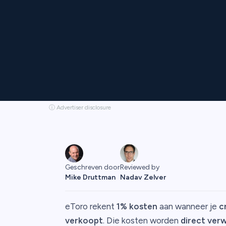
ⓘ Advertiser disclosure
Geschreven door
Reviewed by
Mike Druttman
Nadav Zelver
eToro rekent
1% kosten
aan wanneer je
c
verkoopt
. Die kosten worden
direct verw