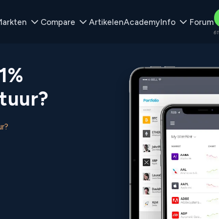
arkten
Compare
Artikelen
Academy
Info
Forum
61
 1%
tuur?
ur?