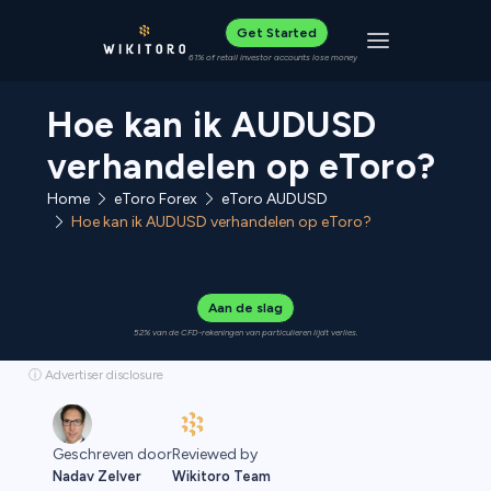
Get Started
Toggle navigat
61% of retail investor accounts lose money
Hoe kan ik AUDUSD
verhandelen op eToro?
Home
eToro Forex
eToro AUDUSD
Hoe kan ik AUDUSD verhandelen op eToro?
Aan de slag
52% van de CFD-rekeningen van particulieren lijdt verlies.
ⓘ Advertiser disclosure
Reviewed by
Geschreven door
Wikitoro Team
Nadav Zelver