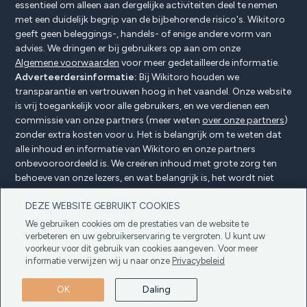
essentieel om alleen aan dergelijke activiteiten deel te nemen
met een duidelijk begrip van de bijbehorende risico's. Wikitoro
geeft geen beleggings-, handels- of enige andere vorm van
advies. We dringen er bij gebruikers op aan om onze
Algemene voorwaarden
voor meer gedetailleerde informatie.
Adverteerdersinformatie:
Bij Wikitoro houden we
transparantie en vertrouwen hoog in het vaandel. Onze website
is vrij toegankelijk voor alle gebruikers, en we verdienen een
commissie van onze partners (meer weten
over onze partners
)
zonder extra kosten voor u. Het is belangrijk om te weten dat
alle inhoud en informatie van Wikitoro en onze partners
onbevooroordeeld is. We creëren inhoud met grote zorg ten
behoeve van onze lezers, en wat belangrijk is, het wordt niet
beïnvloed door enige compensatieovereenkomsten met onze
DEZE WEBSITE GEBRUIKT COOKIES
partners.
We gebruiken cookies om de prestaties van de website te
verbeteren en uw gebruikerservaring te vergroten. U kunt uw
voorkeur voor dit gebruik van cookies aangeven. Voor meer
Adverteerders Openbaarmaking
Privacybeleid
informatie verwijzen wij u naar onze
Privacybeleid
Cookiebeleid
Algemene voorwaarden
OK
Daling
Copyright © 2025 Wikitoro Alle rechten