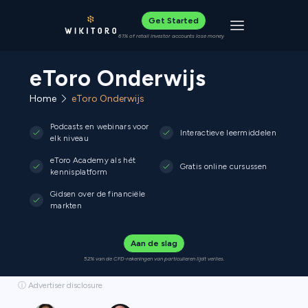
Get Started
Toggle navigat
61% of retail investor accounts lose money
eToro Onderwijs
Home
eToro Onderwijs
Podcasts en webinars voor
Interactieve leermiddelen
elk niveau
eToro Academy als hét
Gratis online cursussen
kennisplatform
Gidsen over de financiële
markten
Aan de slag
52% van de CFD-rekeningen van particulieren lijdt verlies.
ⓘ Advertiser disclosure