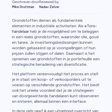
Geschreven door
Reviewed by
Mike Druttman
Nadav Zelver
Grondstoffen dienen als fundamentele
elementen in industriële activiteiten. Als
eToro-
handelaar
heb je de mogelijkheid om te beleggen
in een reeks grondstoffen, waaronder olie, goud
rypto
en tarwe. Je investeringsbeslissingen kunnen
worden gebaseerd op je voorspellingen of hun
prijzen zullen stijgen of dalen. Daarnaast is het
opnemen van grondstoffen in je portefeuille een
strategische benadering van diversificatie.
Het platform vereenvoudigt het proces en stelt
je in staat om koop- of verkooporders uit te
voeren op verschillende grondstoffen. Het biedt
ook het unieke voordeel dat je de strategieën
van doorgewinterde handelaren kunt observeren
en imiteren, allemaal binnen één interface.
ica
In deze gids geef ik een uitgebreid overzicht van