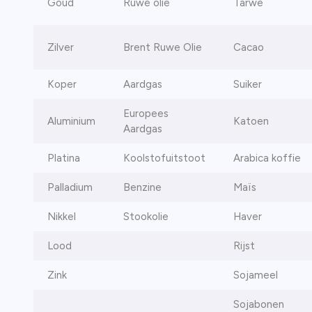
Goud
Ruwe olie
Tarwe
Zilver
Brent Ruwe Olie
Cacao
Koper
Aardgas
Suiker
Europees
Aluminium
Katoen
Aardgas
Platina
Koolstofuitstoot
Arabica koffie
Palladium
Benzine
Maïs
Nikkel
Stookolie
Haver
Lood
Rijst
Zink
Sojameel
Sojabonen