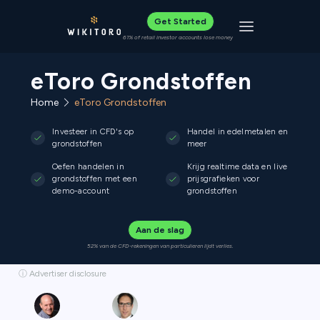
Get Started
Toggle navigat
61% of retail investor accounts lose money
eToro Grondstoffen
Home
eToro Grondstoffen
Investeer in CFD's op
Handel in edelmetalen en
grondstoffen
meer
Oefen handelen in
Krijg realtime data en live
grondstoffen met een
prijsgrafieken voor
demo-account
grondstoffen
Aan de slag
52% van de CFD-rekeningen van particulieren lijdt verlies.
ⓘ Advertiser disclosure