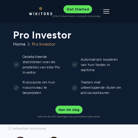
Get Started
Toggle navigat
61% of retail investor accounts lose money
Pro Investor
Home
Pro Investor
Gedetailleerde
Automatisch kopiëren
statistieken over de
van hun trades in
prestaties van elke Pro
realtime
Investor
Risicoscore om hun
Traders met
risiconiveau te
uiteenlopende stijlen en
beoordelen
activavoorkeuren
Aan de slag
52% van de CFD-rekeningen van particulieren lijdt verlies.
ⓘ Advertiser disclosure