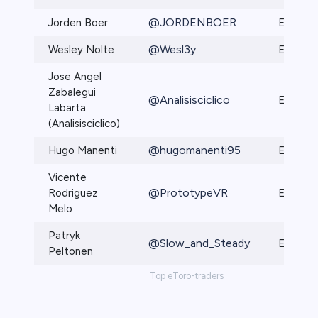
@JORDENBOER
Jorden Boer
Elite Pr
@Wesl3y
Wesley Nolte
Elite Pr
Jose Angel
Zabalegui
@Analisisciclico
Elite
Labarta
(Analisisciclico)
@hugomanenti95
Hugo Manenti
Elite
Vicente
@PrototypeVR
Rodriguez
Elite
Melo
Patryk
@Slow_and_Steady
Elite
Peltonen
Top eToro-traders