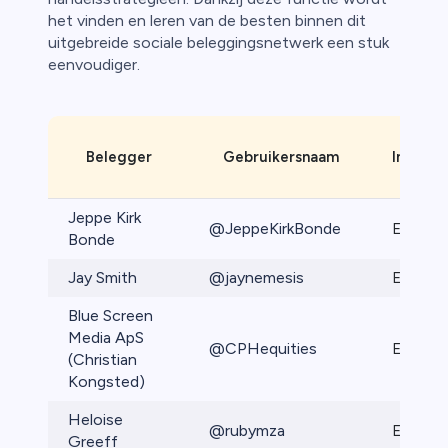
het vinden en leren van de besten binnen dit
uitgebreide sociale beleggingsnetwerk een stuk
eenvoudiger.
Pro
Belegger
Gebruikersnaam
Investo
niveau
Jeppe Kirk
@JeppeKirkBonde
Elite Pr
Bonde
Jay Smith
@jaynemesis
Elite Pr
Blue Screen
Media ApS
@CPHequities
Elite Pr
(Christian
Kongsted)
Heloise
@rubymza
Elite Pr
Greeff