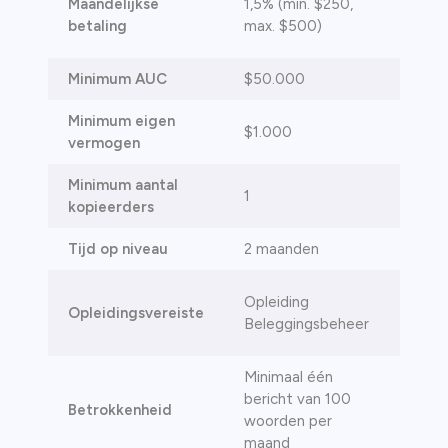
Maandelijkse
1,5% (min. $250,
1,5%
betaling
max. $500)
Minimum AUC
$50.000
$400
Minimum eigen
$1.000
$10.
vermogen
Minimum aantal
1
5
kopieerders
Tijd op niveau
2 maanden
4 ma
Gevo
Opleiding
Opleidingsvereiste
oplei
Beleggingsbeheer
Bele
Minimaal één
Minim
bericht van 100
beric
Betrokkenheid
woorden per
woor
maand
maan