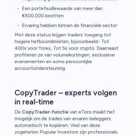
Een portefeuillewaarde van meer dan
€500.000 bezitten
Ervaring hebben binnen de financiële sector
Met deze status krijgen traders toegang tot
ica
hogere hefboomlimieten, bijvoorbeeld- Tot
n van
400x voor forex, Tot 5x voor crypto.
Daarnaast
profiteren ze van volumekortingen, exclusieve
evenementen en soms persoonlijke
accountondersteuning.
CopyTrader – experts volgen
in real-time
De
CopyTrader-functie
van eToro maakt het
mogelijk om de trades van ervaren beleggers
automatisch te kopiëren. Veel van deze
zogeheten Popular Investors zijn professionals