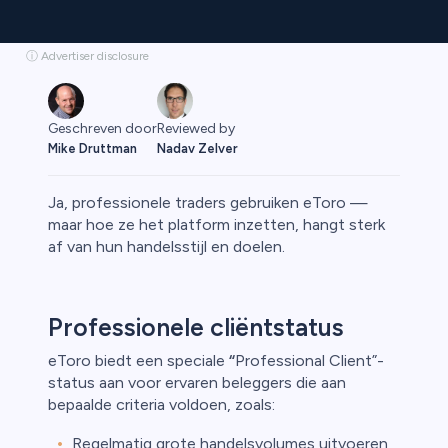
ⓘ Advertiser disclosure
Geschreven door
Reviewed by
Mike Druttman
Nadav Zelver
Ja, professionele traders gebruiken eToro —
maar hoe ze het platform inzetten, hangt sterk
af van hun handelsstijl en doelen.
rypto
Professionele cliëntstatus
eToro biedt een speciale
“
Professional Client”-
status aan voor ervaren beleggers die aan
bepaalde criteria voldoen, zoals:
Regelmatig grote handelsvolumes uitvoeren