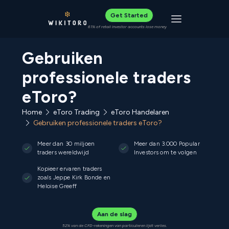
Get Started
Toggle navigat
61% of retail investor accounts lose money
Gebruiken
professionele traders
eToro?
Home
eToro Trading
eToro Handelaren
Gebruiken professionele traders eToro?
Meer dan 30 miljoen
Meer dan 3.000 Popular
traders wereldwijd
Investors om te volgen
Kopieer ervaren traders
zoals Jeppe Kirk Bonde en
Heloise Greeff
Aan de slag
52% van de CFD-rekeningen van particulieren lijdt verlies.