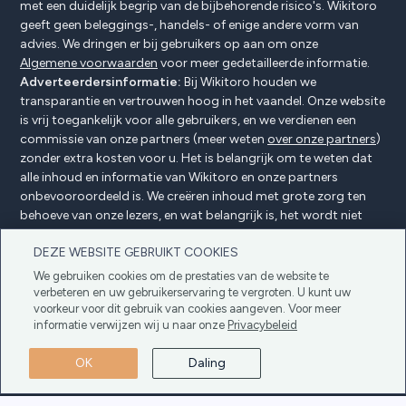
met een duidelijk begrip van de bijbehorende risico's. Wikitoro
geeft geen beleggings-, handels- of enige andere vorm van
advies. We dringen er bij gebruikers op aan om onze
Algemene voorwaarden
voor meer gedetailleerde informatie.
Adverteerdersinformatie:
Bij Wikitoro houden we
transparantie en vertrouwen hoog in het vaandel. Onze website
is vrij toegankelijk voor alle gebruikers, en we verdienen een
commissie van onze partners (meer weten
over onze partners
)
zonder extra kosten voor u. Het is belangrijk om te weten dat
alle inhoud en informatie van Wikitoro en onze partners
onbevooroordeeld is. We creëren inhoud met grote zorg ten
behoeve van onze lezers, en wat belangrijk is, het wordt niet
beïnvloed door enige compensatieovereenkomsten met onze
DEZE WEBSITE GEBRUIKT COOKIES
partners.
We gebruiken cookies om de prestaties van de website te
verbeteren en uw gebruikerservaring te vergroten. U kunt uw
voorkeur voor dit gebruik van cookies aangeven. Voor meer
Adverteerders Openbaarmaking
Privacybeleid
informatie verwijzen wij u naar onze
Privacybeleid
Cookiebeleid
Algemene voorwaarden
OK
Daling
Copyright © 2025 Wikitoro Alle rechten
voorbehouden