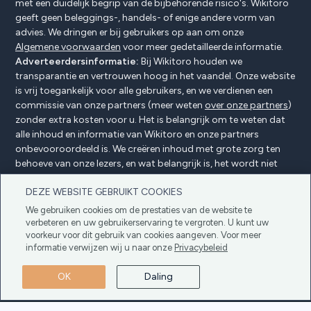
met een duidelijk begrip van de bijbehorende risico's. Wikitoro
geeft geen beleggings-, handels- of enige andere vorm van
advies. We dringen er bij gebruikers op aan om onze
Algemene voorwaarden
voor meer gedetailleerde informatie.
Adverteerdersinformatie:
Bij Wikitoro houden we
transparantie en vertrouwen hoog in het vaandel. Onze website
is vrij toegankelijk voor alle gebruikers, en we verdienen een
commissie van onze partners (meer weten
over onze partners
)
zonder extra kosten voor u. Het is belangrijk om te weten dat
alle inhoud en informatie van Wikitoro en onze partners
onbevooroordeeld is. We creëren inhoud met grote zorg ten
behoeve van onze lezers, en wat belangrijk is, het wordt niet
beïnvloed door enige compensatieovereenkomsten met onze
DEZE WEBSITE GEBRUIKT COOKIES
partners.
We gebruiken cookies om de prestaties van de website te
verbeteren en uw gebruikerservaring te vergroten. U kunt uw
voorkeur voor dit gebruik van cookies aangeven. Voor meer
Adverteerders Openbaarmaking
Privacybeleid
informatie verwijzen wij u naar onze
Privacybeleid
Cookiebeleid
Algemene voorwaarden
OK
Daling
Copyright © 2025 Wikitoro Alle rechten
voorbehouden