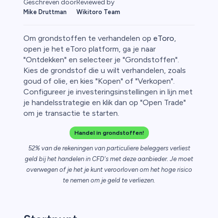
Geschreven door
Reviewed by
Mike Druttman
Wikitoro Team
Om grondstoffen te verhandelen op
eToro
,
open je het eToro platform, ga je naar
"Ontdekken" en selecteer je "Grondstoffen".
Kies de grondstof die u wilt verhandelen, zoals
rypto
goud of olie, en kies "Kopen" of "Verkopen".
Configureer je investeringsinstellingen in lijn met
je handelsstrategie en klik dan op "Open Trade"
om je transactie te starten.
Handel in grondstoffen!
52% van de rekeningen van particuliere beleggers verliest
geld bij het handelen in CFD's met deze aanbieder. Je moet
overwegen of je het je kunt veroorloven om het hoge risico
te nemen om je geld te verliezen.
ica