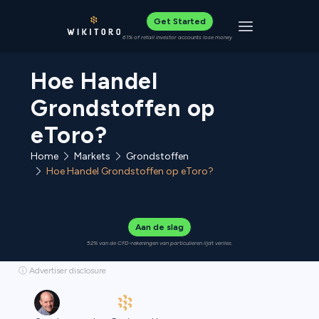
Get Started
Toggle navigat
61% of retail investor accounts lose money
Hoe Handel
Grondstoffen op
eToro?
Home
Grondstoffen
Markets
Hoe Handel Grondstoffen op eToro?
Aan de slag
52% van de CFD-rekeningen van particulieren lijdt verlies.
ⓘ Advertiser disclosure