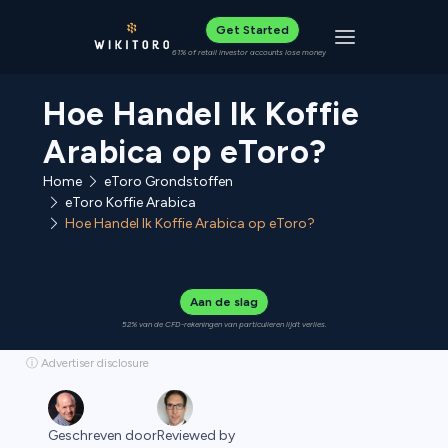
Get Started
Toggle navigat
61% of retail investor accounts lose money
Hoe Handel Ik Koffie
Arabica op eToro?
Home
eToro Grondstoffen
eToro Koffie Arabica
Hoe Handel Ik Koffie Arabica op eToro?
Aan de slag
52% van de CFD-rekeningen van particulieren lijdt verlies.
ⓘ Advertiser disclosure
Geschreven door
Reviewed by