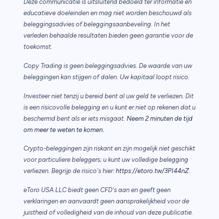
Deze communicatie is uitsluitend bedoeld ter informatie en
educatieve doeleinden en mag niet worden beschouwd als
beleggingsadvies of beleggingsaanbeveling. In het
verleden behaalde resultaten bieden geen garantie voor de
toekomst.
Copy Trading is geen beleggingsadvies. De waarde van uw
beleggingen kan stijgen of dalen. Uw kapitaal loopt risico.
Investeer niet tenzij u bereid bent al uw geld te verliezen. Dit
is een risicovolle belegging en u kunt er niet op rekenen dat u
beschermd bent als er iets misgaat.
Neem 2 minuten de tijd
.
om meer te weten te komen
Crypto-beleggingen zijn riskant en zijn mogelijk niet geschikt
voor particuliere beleggers; u kunt uw volledige belegging
verliezen. Begrijp de risico's hier:
https://etoro.tw/3PI44nZ
.
eToro USA LLC biedt geen CFD's aan en geeft geen
verklaringen en aanvaardt geen aansprakelijkheid voor de
juistheid of volledigheid van de inhoud van deze publicatie.