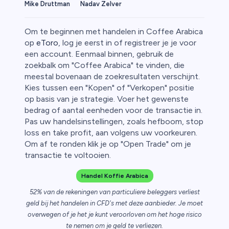
Mike Druttman
Nadav Zelver
Om te beginnen met handelen in Coffee Arabica
op
eToro
, log je eerst in of registreer je je voor
een account. Eenmaal binnen, gebruik de
zoekbalk om "Coffee Arabica" te vinden, die
rypto
meestal bovenaan de zoekresultaten verschijnt.
Kies tussen een "Kopen" of "Verkopen" positie
op basis van je strategie. Voer het gewenste
bedrag of aantal eenheden voor de transactie in.
Pas uw handelsinstellingen, zoals hefboom, stop
loss en take profit, aan volgens uw voorkeuren.
Om af te ronden klik je op "Open Trade" om je
transactie te voltooien.
Handel Koffie Arabica
52% van de rekeningen van particuliere beleggers verliest
geld bij het handelen in CFD's met deze aanbieder. Je moet
overwegen of je het je kunt veroorloven om het hoge risico
ica
te nemen om je geld te verliezen.