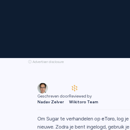
ⓘ Advertiser disclosure
Reviewed by
Geschreven door
Wikitoro Team
Nadav Zelver
Om Sugar te verhandelen op
eToro
, log j
nieuwe. Zodra je bent ingelogd, gebruik j