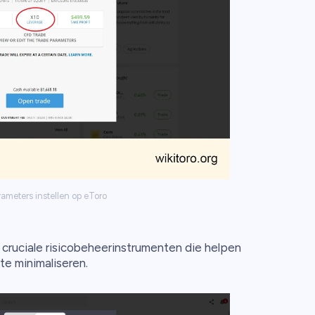
ameters instellen op eToro
n cruciale risicobeheerinstrumenten die helpen
 te minimaliseren.