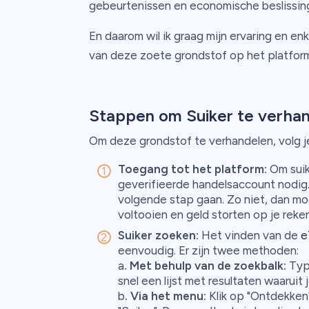
gebeurtenissen en economische beslissin
En daarom wil ik graag mijn ervaring en en
van deze zoete grondstof op het platform
Stappen om Suiker te verha
Om deze grondstof te verhandelen, volg 
Toegang tot het platform:
Om suik
geverifieerde handelsaccount nodig. A
volgende stap gaan. Zo niet, dan moet
voltooien en geld storten op je reken
Suiker zoeken:
Het vinden van de
e
eenvoudig. Er zijn twee methoden:
a
. Met behulp van de zoekbalk:
Typ 
snel een lijst met resultaten waaruit 
b
. Via het menu:
Klik op "Ontdekken"