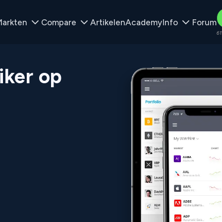
arkten
Compare
Artikelen
Academy
Info
Forum
61
iker op