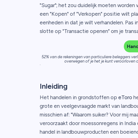
"Sugar"; het zou duidelijk moeten worden 
een "Kopen" of "Verkopen" positie wilt pl
eenheden in dat je wilt verhandelen. Pas i
slotte op "Transactie openen" om je transa
Hand
52% van de rekeningen van particuliere beleggers verl
overwegen of je het je kunt veroorloven o
.
Inleiding
Het handelen in grondstoffen op
eToro
he
grote en veelgevraagde markt van landbou
misschien af: "Waarom suiker? Voor mij ma
veroorzaakt door moessonregens in India o
handel in landbouwproducten een boeiend 