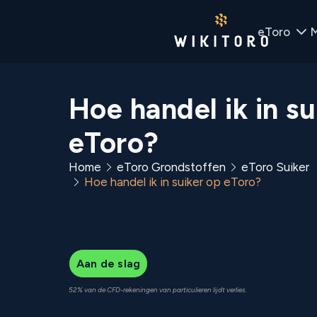
eToro
M
Hoe handel ik in su
eToro?
Home
eToro Grondstoffen
eToro Suiker
Hoe handel ik in suiker op eToro?
Aan de slag
52% van de CFD-rekeningen van particulieren lijdt verlies.