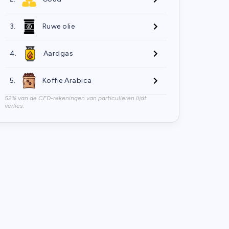
3.
Ruwe olie
4.
Aardgas
5.
Koffie Arabica
52% van de CFD-rekeningen van particulieren lijdt
verlies.